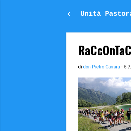
Unità Pastor
RaCcOnTaC
di
don Pietro Carrara
-
5.7