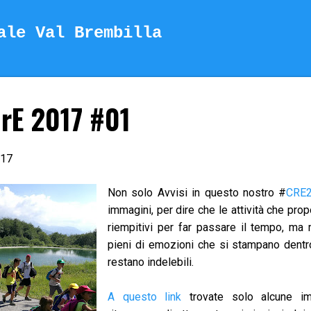
Passa ai contenuti principali
ale Val Brembilla
rE 2017 #01
.17
Non solo Avvisi in questo nostro #
CRE
immagini, per dire che le attività che pr
riempitivi per far passare il tempo, ma 
pieni di emozioni che si stampano dentr
restano indelebili.
A questo link
trovate solo alcune im