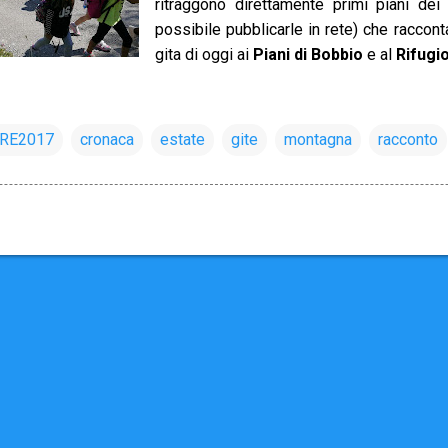
ritraggono direttamente primi piani de
possibile pubblicarle in rete) che raccont
gita di oggi ai
Piani di Bobbio
e al
Rifugi
RE2017
cronaca
estate
gite
montagna
racconto