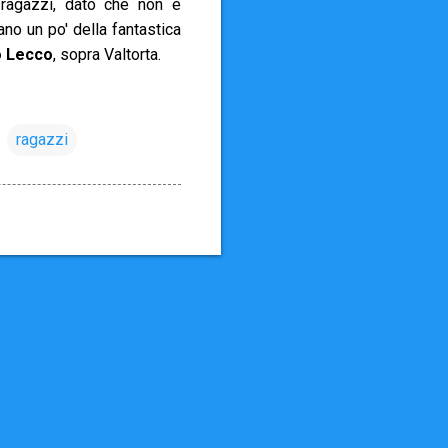
i ragazzi, dato che non è
ano un po' della fantastica
o Lecco
, sopra Valtorta.
ragazzi