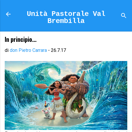
Passa ai contenuti principali
Unità Pastorale Val
Brembilla
In principio...
di
don Pietro Carrara
-
26.7.17