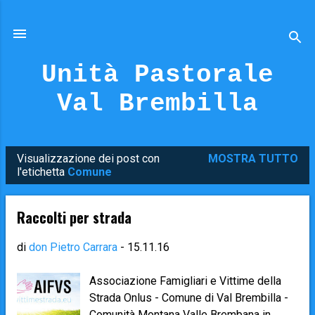
Passa ai contenuti principali
Unità Pastorale
Val Brembilla
Visualizzazione dei post con
MOSTRA TUTTO
P
l'etichetta
Comune
o
s
Raccolti per strada
t
di
don Pietro Carrara
-
15.11.16
Associazione Famigliari e Vittime della
Strada Onlus - Comune di Val Brembilla -
Comunità Montana Valle Brembana in