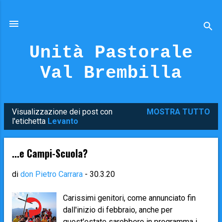
Passa ai contenuti principali
Unità Pastorale
Val Brembilla
Visualizzazione dei post con
MOSTRA TUTTO
P
l'etichetta
Levanto
o
s
...e Campi-Scuola?
t
di
don Pietro Carrara
-
30.3.20
Carissimi genitori, come annunciato fin
dall'inizio di febbraio, anche per
quest'estate sarebbero in programma i