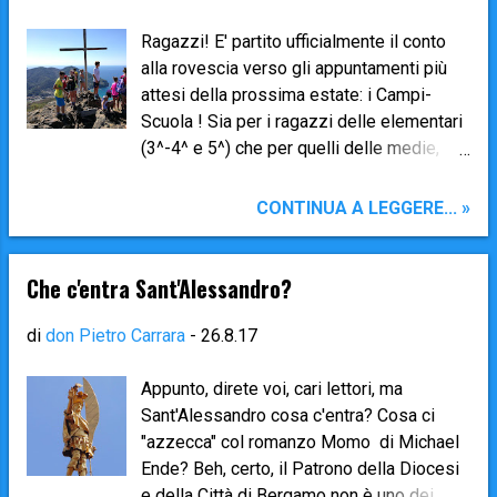
Sant’Antonio (sia medie che elementari)
davanti all’Oratorio di Brembilla . Alle 8.30
Ragazzi! E' partito ufficialmente il conto
puntualissimi si parte col pullman per
alla rovescia verso gli appuntamenti più
raggiungere l’ Acquasplash Franciacorta
attesi della prossima estate: i Campi-
(BS). ↪ Per chi è soggetto a scottature
Scuola ! Sia per i ragazzi delle elementari
consigliamo una buona dose di crema
(3^-4^ e 5^) che per quelli delle medie,
solare . Se qualcuno soffre il mal d’auto (e
sono momenti fortissimi e
di pullman) è bene prenda una pastiglietta
importantissimi di crescita per completare
CONTINUA A LEGGERE... »
( Travelgum o simile), ma soprattutto che
il cammino di formazione che facciamo
non faccia una colazione esagerata.
durante l'anno nelle nostre Parrocchie e
Occorrono gli indumenti e gli accessori da
negli Oratori col catechismo e il CRE. Qui
Che c'entra Sant'Alessandro?
piscina (costume, ciabatte di gomma, ...
sotto potete trovare già le informazioni
essenziali sulle date (così da permettere
di
don Pietro Carrara
-
26.8.17
alle vostre famiglie di organizzarsi anche
per le ferie), la logistica, i costi, i giorni e
Appunto, direte voi, cari lettori, ma
termini per l'iscrizione. Trovate anche il
Sant'Alessandro cosa c'entra? Cosa ci
formato PDF dei due moduli di iscrizione
"azzecca" col romanzo Momo di Michael
(che comunque saranno distribuiti in
Ende? Beh, certo, il Patrono della Diocesi
questi giorni in formato cartaceo durante
e della Città di Bergamo non è uno dei