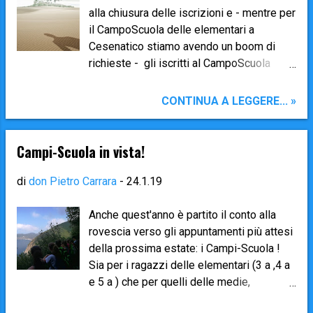
tavolo. Dopo la cena, verso le 20.30 , la
alla chiusura delle iscrizioni e - mentre per
serata proseguirà con l' animazione fatta
il CampoScuola delle elementari a
di balli, giochi e un video ricordo
Cesenatico stiamo avendo un boom di
dell'estate. Vi aspettiamo numerosi!
richieste - gli iscritti al CampoScuola
delle medie a Levanto sono solo 6 (su un
totale di 81 ragazzi dalla 1 a alla 3 a
CONTINUA A LEGGERE... »
media che frequentano il catechismo!) 😲
Con questi numeri il Campo rimarrà solo
un miraggio, e molto probabilmente ci
Campi-Scuola in vista!
vedremo costretti, con grande tristezza e
dispiacere, ad annullare l'esperienza. Un
di
don Pietro Carrara
-
24.1.19
vero peccato, se si pensa al grande
successo e alla buonissima riuscita degli
Anche quest'anno è partito il conto alla
anni passati... 😞
rovescia verso gli appuntamenti più attesi
della prossima estate: i Campi-Scuola !
Sia per i ragazzi delle elementari (3 a ,4 a
e 5 a ) che per quelli delle medie,
sono momenti forti e importantissimi di