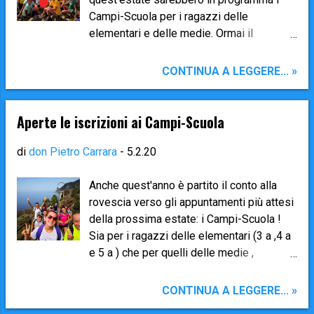
Campi-Scuola per i ragazzi delle
elementari e delle medie. Ormai il
condizionale è diventato d'obbligo ,
perché non c'è più nulla di certo nelle
CONTINUA A LEGGERE... »
nostre vite dopo l'entrata in scena del
maledetto COVID-19 ( Coronavirus ). Le
iscrizioni (che erano previste ogni lunedì
Aperte le iscrizioni ai Campi-Scuola
mattino da allora fino ad oggi) si
chiuderebbero oggi, 30 marzo ...
di
don Pietro Carrara
-
5.2.20
Ovviamente in pochissimi hanno avuto
modo di iscrivere i loro figli, oppure sono
Anche quest'anno è partito il conto alla
titubanti quanto noi sacerdoti su «che si
rovescia verso gli appuntamenti più attesi
farà quest'estate?» Quindi, augurandoci
della prossima estate: i Campi-Scuola !
che per la fine di luglio la situazione si sia
Sia per i ragazzi delle elementari (3 a ,4 a
finalmente risolta per il meglio e si
e 5 a ) che per quelli delle medie ,
possano ricominciare attività che
sono momenti forti e importantissimi di
prevedono "assembramento" e contatto
crescita per completare il cammino di
CONTINUA A LEGGERE... »
fisico... Proroghiamo la possibilità di
formazione che facciamo durante l'anno