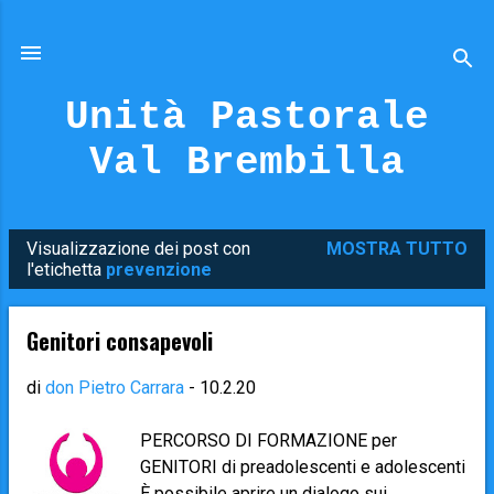
Passa ai contenuti principali
Unità Pastorale
Val Brembilla
Visualizzazione dei post con
MOSTRA TUTTO
P
l'etichetta
prevenzione
o
s
Genitori consapevoli
t
di
don Pietro Carrara
-
10.2.20
PERCORSO DI FORMAZIONE per
GENITORI di preadolescenti e adolescenti
È possibile aprire un dialogo sui