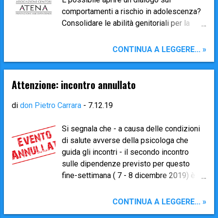
comportamenti a rischio in adolescenza?
Consolidare le abilità genitoriali per la
prevenzione dell’uso di droghe Il presente
percorso formativo gratuito, i cui costi
CONTINUA A LEGGERE... »
sono sostenuti dall’Associazione Genitori
Atena ( www.associazionegenitoriatena.it
), si rivolge a genitori di preadolescenti e
Attenzione: incontro annullato
adolescenti dell’Unità Pastorale Val
Brembilla. Questo percorso affronterà
di
don Pietro Carrara
-
7.12.19
modalità e stili comunicativi significativi
improntati alla prevenzione delle
Si segnala che - a causa delle condizioni
dipendenze da alcol e droghe , stimolando
di salute avverse della psicologa che
una riflessione su quanto gli adulti
guida gli incontri - il secondo incontro
possano fare rispetto a questo tema. Il
sulle dipendenze previsto per questo
percorso si articolerà in due serate
fine-settimana ( 7 - 8 dicembre 2019) è
formative della durata di due ore
SOSPESO. L'appuntamento sarà
ciascuna. PRIMO INCONTRO giovedì 13
riprogrammato a gennaio. Daremo quanto
CONTINUA A LEGGERE... »
febbraio SECONDO INCONTRO giovedì 20
prima informazione della nuova data.