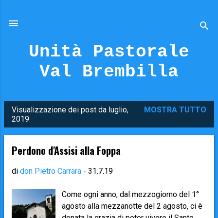
Passa ai contenuti principali
Unità Pastorale
Val Brembilla
Visualizzazione dei post da luglio,
MOSTRA TUTTO
P
2019
o
s
Perdono d'Assisi alla Foppa
t
di
don Pietro Carrara
-
31.7.19
Come ogni anno, dal mezzogiorno del 1°
agosto alla mezzanotte del 2 agosto, ci è
donata la grazia di poter vivere il Santo