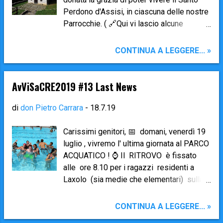
Perdono d'Assisi, in ciascuna delle nostre
Parrocchie. ( 🔗Qui vi lascio alcune
indicazioni storiche sulla nascita di questa
Festa e sulle modalità per viverla con
CONTINUA A LEGGERE... »
fede ). Vi è però la possibilità davvero
bella di viverlo con ancora più
intensamente presso il nostro Santuario
AvViSaCRE2019 #13 Last News
della Madonna della Foppa (Gerosa):
Giovedì 1° agosto ore 21.00 : Processione
di
don Pietro Carrara
-
18.7.19
Penitenziale dalla chiesa parrocchiale di
Gerosa al Santuario della Foppa, Santa
Carissimi genitori, 📅 domani, venerdì 19
Messa , Confessioni , Veglia notturna
luglio , vivremo l' ultima giornata al PARCO
Venerdì 2 agosto ore 6.30 : Preghiera
ACQUATICO ! ⌚ Il RITROVO è fissato
delle Lodi Mattutine e Santa Messa al
alle ore 8.10 per i ragazzi residenti a
Santuario
Laxolo (sia medie che elementari) sulla
piazza della chiesa parrocchiale di
Laxolo ; per i residenti a Brembilla,
CONTINUA A LEGGERE... »
Gerosa e Sant’Antonio (sia medie che