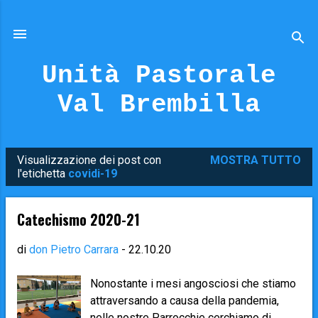
Passa ai contenuti principali
Unità Pastorale
Val Brembilla
Visualizzazione dei post con
MOSTRA TUTTO
P
l'etichetta
covidi-19
o
s
Catechismo 2020-21
t
di
don Pietro Carrara
-
22.10.20
Nonostante i mesi angosciosi che stiamo
attraversando a causa della pandemia,
nelle nostre Parrocchie cerchiamo di