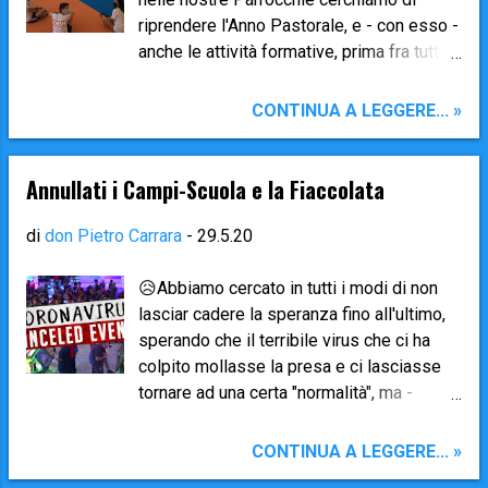
riprendere l'Anno Pastorale, e - con esso -
anche le attività formative, prima fra tutte
la catechesi . Abbiamo tardato a far
ripartire tutto per cercare di capire come
CONTINUA A LEGGERE... »
muoverci, rallentando il passo (secondo i
consigli della Lettera Pastorale del
Vescovo Francesco ) e cercando di
Annullati i Campi-Scuola e la Fiaccolata
informarci a livello legislativo e sanitario
su come rispettare tutte le normative e
di
don Pietro Carrara
-
29.5.20
agire nella massima sicurezza. Perciò
quest'anno - oltre a tutte le "scartoffie" da
😥Abbiamo cercato in tutti i modi di non
compilare per adempiere a tutte le regole
lasciar cadere la speranza fino all'ultimo,
del rispetto della privacy - abbiamo
sperando che il terribile virus che ci ha
anche un Patto di responsabilità
colpito mollasse la presa e ci lasciasse
reciproca tra famiglia e Parrocchia (come
tornare ad una certa "normalità", ma -
avrete fatto anche per la ripresa delle
purtroppo - a causa della persistente
scuole) per la far tutto ciò che è possibile
pericolosità, non è ancora sicuro né
CONTINUA A LEGGERE... »
in ordine alla prevenzione dal contagio da
consentito svolgere attività di gruppo nei