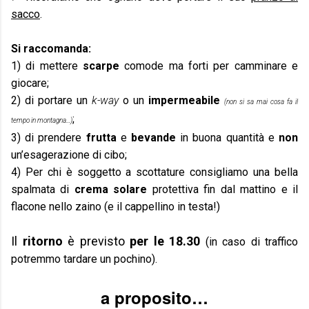
sacco
.
Si raccomanda:
1)
di mettere
scarpe
comode ma forti per camminare e
giocare;
2)
di portare un
k-way
o un
impermeabile
(non si sa mai cosa fa il
;
tempo in montagna…)
3)
di prendere
frutta
e
bevande
in buona quantità e
non
un’esagerazione di cibo;
4)
Per chi è soggetto a scottature consigliamo una bella
spalmata di
crema solare
protettiva fin dal mattino e il
flacone nello zaino (e il cappellino in testa!)
Il
ritorno
è previsto
per le 18.30
(in caso di traffico
potremmo tardare un pochino).
a proposito…