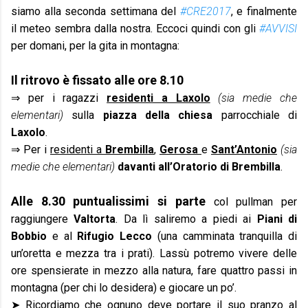
siamo alla seconda settimana del
#CRE2017
, e finalmente
il meteo sembra dalla nostra. Eccoci quindi con gli
#AVVISI
per domani, per la gita in montagna:
Il ritrovo è fissato alle ore 8.10
⇒
per i ragazzi
residenti a Laxolo
(sia medie che
elementari)
sulla
piazza della chiesa
parrocchiale di
Laxolo
.
⇒
Per i
residenti a
Brembilla
,
Gerosa
e
Sant’Antonio
(sia
medie che elementari)
davanti all’Oratorio di Brembilla
.
Alle 8.30 puntualissimi si parte
col pullman per
raggiungere
Valtorta
. Da lì saliremo a piedi ai
Piani di
Bobbio
e al
Rifugio Lecco
(una camminata tranquilla di
un’oretta e mezza tra i prati). Lassù potremo vivere delle
ore spensierate in mezzo alla natura, fare quattro passi in
montagna (per chi lo desidera) e giocare un po’.
➤ Ricordiamo che ognuno deve portare il suo
pranzo al