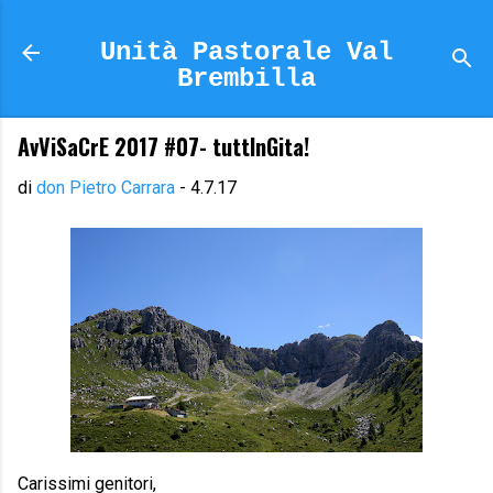
Passa ai contenuti principali
Unità Pastorale Val
Brembilla
AvViSaCrE 2017 #07- tuttInGita!
di
don Pietro Carrara
-
4.7.17
Carissimi genitori,