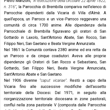
Pietro Manzoni,
“in esecuzione della circolare 22 aprile 1822,
n. 316”
, la Parrocchia di Brembilla compariva nell’elenco di
Parrocchie dipendenti dalla Vicaria di Villa d’Almè. A
quell’epoca, un Parroco e un vice-Parroco reggevano una
comunità di circa 1700 anime. Alle dipendenze della
Parrocchiale di Brembilla figuravano gli oratori di San
Gottardo in Laxolo, Sant’Antonio Abate, San Rocco, San
Filippo Neri, San Gaetano e Beata Vergine Annunziata.
Nel 1861 la Comunità contava 2380 anime ed era retta da
un Parroco e da cinque coadiutori. Aveva alle proprie
dipendenze gli Oratori di San Rocco e Sebastiano, San
Gottardo, San Filippo Neri, Beata Vergine Annunciata,
Sant’Antonio Abate e San Gaetano.
Nel 1906 divenne
“caput vicariae”
. Restò a capo della
Vicaria fino alle successive modifiche dell’assetto
territoriale della Diocesi. Dal 1971, in seguito alla
riorganizzazione territoriale diocesana in zone pastorali,
confluì nella zona pastorale V (composta dalle Parrocchie