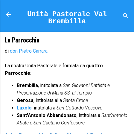
Passa ai contenuti principali
Unità Pastorale Val
Brembilla
Le Parrocchie
di
don Pietro Carrara
La nostra Unità Pastorale è formata da
quattro
Parrocchie
:
Brembilla
, intitolata a
San Giovanni Battista e
Presentazione di Maria SS. al Tempio
Gerosa
, intitolata alla
Santa Croce
Laxolo
, intitolata a
San Gottardo Vescovo
Sant'Antonio Abbandonato
, intitolata a
Sant'Antonio
Abate e San Gaetano Confessore