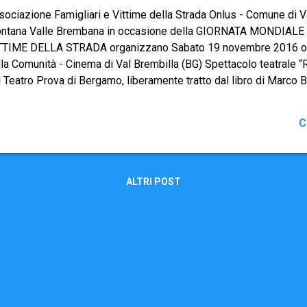
sociazione Famigliari e Vittime della Strada Onlus - Comune di V
ntana Valle Brembana in occasione della GIORNATA MONDIAL
TTIME DELLA STRADA organizzano Sabato 19 novembre 2016 ore
lla Comunità - Cinema di Val Brembilla (BG) Spettacolo teatral
 Teatro Prova di Bergamo, liberamente tratto dal libro di Marco 
ttacolo raccoglie le testimonianze di chi è rimasto coinvolto in in
lmente accaduti: non solo le vittime, ma anche Forze dell'Ordine
C
corso e Volontari delle ambulanze. I due attori sul palco raccon
ada sotto i diversi punti di vista, raggiungendo lo spettatore per 
traverso le loro parole. INGRESSO LIBERO Domenica 20 novembr
ssa presso la Chiesa Parrocchiale di San Gottardo Vescovo in La
ALTRI POST