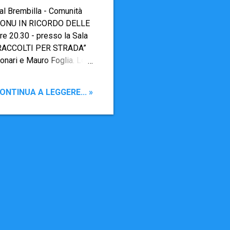
al Brembilla - Comunità
E ONU IN RICORDO DELLE
 20.30 - presso la Sala
e “RACCOLTI PER STRADA”
Bonari e Mauro Foglia. Lo
cidenti stradali,
, Operatori del pronto
ONTINUA A LEGGERE... »
teranno i drammi della
la via dell'evidenza
e 2016 ore 11.00 - Santa
xolo...