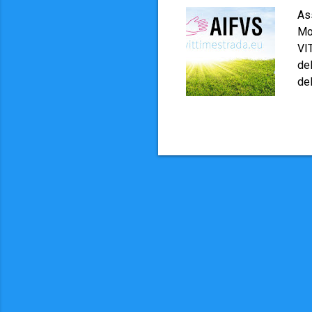
As
Mo
VI
de
del
spe
rea
soc
str
at
Me