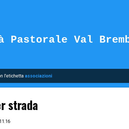
Passa ai contenuti principali
à Pastorale Val Brem
n l'etichetta
associazioni
er strada
11.16