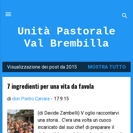
Passa ai contenuti principali
Unità Pastorale
Val Brembilla
Visualizzazione dei post da 2015
MOSTRA TUTTO
P
o
7 ingredienti per una vita da favola
s
t
di
don Pietro Carrara
-
17.9.15
(di Davide Zambelli) V oglio raccontarvi
una storia... C'era una volta un cuoco
incaricato dal suo chef di preparare il