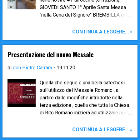
GIOVEDI SANTO 1° Aprile Santa Messa
"nella Cena del Signore" BREMBILLA ore
20.00 LAXOLO ore 20.00 GEROSA ore
20.00 SANT'ANTONIO ABBANDONATO
CONTINUA A LEGGERE... »
ore 17.30 VENERDI SANTO 2 Aprile nella
Passione del Signore BREMBILLA ore
15.00 Via Crucis ore 20.00 Actio liturgica
Presentazione del nuovo Messale
nella Passione del Signore LAXOLO ore
15.00 Actio liturgica nella Passione del
di
don Pietro Carrara
-
19.11.20
Signore ore 20.00 Via Crucis meditata
GEROSA ore 16.00 Via Crucis ore 20.00
Quella che segue è una bella catechesi
Actio liturgica nella Passione del
sull'utilizzo del Messale Romano , a
Signore SANT'ANTONIO ABBANDONATO
partire dalle modifiche introdotte nella
ore 17.30 Actio liturgica nella Passione
terza edizione , quella che tutta la Chiesa
del Signore SABATO SANTO 3 Aprile
di Rito Romano inizierà ad utilizzare per le
Solenne Veglia Pasquale BREMBILLA ore
celebrazioni a partire dalla Prima
20.00 LAXOLO ore 20.00 GEROSA ore
Domenica di Avvento di quest'anno (29
CONTINUA A LEGGERE... »
20.00 SANT'ANTONIO ABBANDONATO
novembre 2020). Il relatore è don Claudio