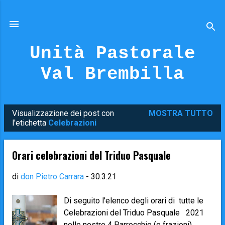
Passa ai contenuti principali
Unità Pastorale
Val Brembilla
Visualizzazione dei post con
MOSTRA TUTTO
P
l'etichetta
Celebrazioni
o
s
Orari celebrazioni del Triduo Pasquale
t
di
don Pietro Carrara
-
30.3.21
Di seguito l'elenco degli orari di tutte le
Celebrazioni del Triduo Pasquale 2021
nelle nostre 4 Parrocchie (e frazioni).