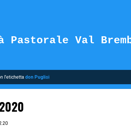
Passa ai contenuti principali
à Pastorale Val Brem
n l'etichetta
don Puglisi
 2020
2.20