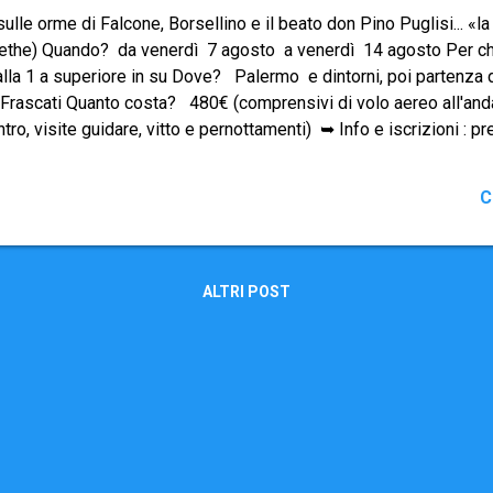
sulle orme di Falcone, Borsellino e il beato don Pino Puglisi... «la 
ethe) Quando? da venerdì 7 agosto a venerdì 14 agosto Per ch
alla 1 a superiore in su Dove? Palermo e dintorni, poi partenza d
Frascati Quanto costa? 480€ (comprensivi di volo aereo all'andat
ntro, visite guidare, vitto e pernottamenti) ➥ Info e iscrizioni : 
n oltre martedì 31 marzo 2020 🛈 Al momento dell’iscrizione si r
0€ 👀 Per motivi organizzativi si accetterà un massimo di 80 pe
C
merosi!!!
ALTRI POST