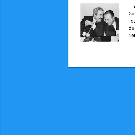
...
Go
, d
da 
rie
no
20
nu