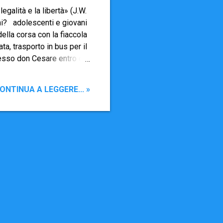
legalità e la libertà» (J.W.
i? adolescenti e giovani
ella corsa con la fiaccola
a, trasporto in bus per il
presso don Cesare entro e
ichiede un acconto di
rsone! Vi aspettiamo
ONTINUA A LEGGERE... »