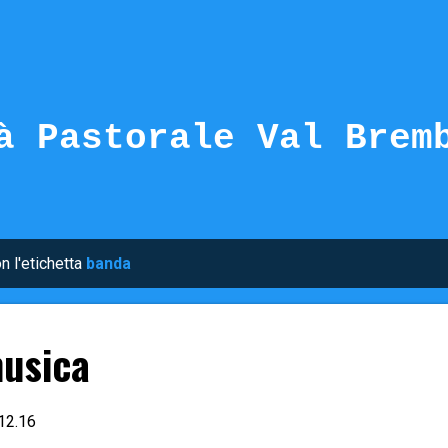
Passa ai contenuti principali
à Pastorale Val Brem
n l'etichetta
banda
musica
12.16