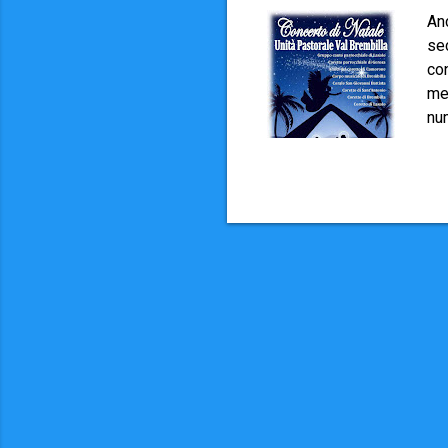
Anc
sec
co
mer
nu