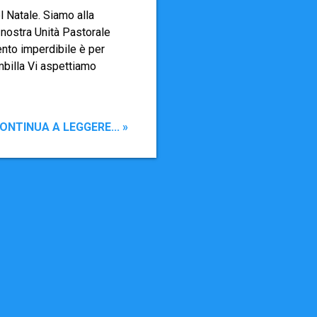
l Natale. Siamo alla
 nostra Unità Pastorale
nto imperdibile è per
mbilla Vi aspettiamo
ONTINUA A LEGGERE... »