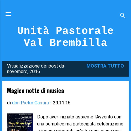
Passa ai contenuti principali
Unità Pastorale
Val Brembilla
Visualizzazione dei post da
MOSTRA TUTTO
P
novembre, 2016
o
s
Magica notte di musica
t
di
don Pietro Carrara
-
29.11.16
Dopo aver iniziato assieme l'Avvento con
una semplice ma partecipata celebrazione
, ci viene proposta un'altra occasione per