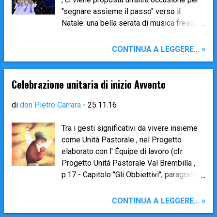
"segnare assieme il passo" verso il
Natale: una bella serata di musica fresca e
giovane , proposta dai bimbi e dai ragazzi
di Piccolo Coro Armonia , Harmony Choir
CONTINUA A LEGGERE... »
e New Voices Choir della Tin Pan Alley
Academy School di Bariano, che ci
faranno "annusare" il clima e i profumi del
Celebrazione unitaria di inizio Avvento
Natale con canti pop , gospel e natalizi.
L'appuntamento è per mercoledì 7
di
don Pietro Carrara
-
25.11.16
dicembre 2016 nella chiesa parrocchiale
di Brembilla alle ore 20.45 Non potete
Tra i gesti significativi da vivere insieme
mancare!
come Unità Pastorale , nel Progetto
elaborato con l' Équipe di lavoro (cfr.
Progetto Unità Pastorale Val Brembilla ,
p.17 - Capitolo "Gli Obbiettivi", paragrafo
B. Liturgia) ci sono due momenti di
celebrazione paraliturgica, posti all'inizio
CONTINUA A LEGGERE... »
dei Tempi Forti di Avvento e Quaresima.