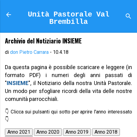
Passa ai contenuti principali
Unità Pastorale Val
Brembilla
Archivio del Notiziario INSIEME
di
don Pietro Carrara
-
10.4.18
Da questa pagina è possibile scaricare e leggere (in
formato PDF) i numeri degli anni passati di
"
INSIEME
", il Notiziario della nostra Unità Pastorale.
Un modo per sfogliare ricordi della vita delle nostre
comunità parrocchiali.
👇 Clicca sui pulsanti qui sotto per aprire l'anno interessato
👇