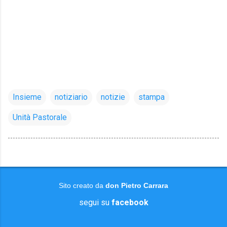
Insieme
notiziario
notizie
stampa
Unità Pastorale
Sito creato da
don Pietro Carrara
segui su
facebook