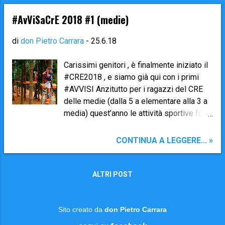
Occorrono gli indumenti e gli accessori da
a Brembilla , Gerosa e Sant’Antonio invece
piscina (costume, cuffia [obbligatoria per
si troveranno direttamente nel cortile
#AvViSaCrE 2018 #1 (medie)
entrare nelle piscine di nuoto], ...
dell’Oratorio di Brembilla per le 8.20 . Una
volta riuniti tutti assieme partiremo alle
di
don Pietro Carrara
-
25.6.18
8.30 a piedi verso Gerosa dove
trascorreremo la giornata con un primo
Carissimi genitori , è finalmente iniziato il
momento al Santuario della Foppa e poi
#CRE2018 , e siamo già qui con i primi
presso il campo sportivo per giocare
#AVVISI Anzitutto per i ragazzi del CRE
assieme. Occorre portare il pranzo al
delle medie (dalla 5 a elementare alla 3 a
sacco da casa. Saremo di ritorno per le
media) quest’anno le attività sportive fuori
18.00 . Si raccomanda: di mettere scarpe
sede hanno una grossa novità : si parte in
comode ma forti per camminare
tarda mattinata, e quindi occorre portare
CONTINUA A LEGGERE... »
(scarponcini o comunque con suola forte e
con sé il pranzo al sacco . 🔷 Domani,
collo alto per proteggere le caviglie); di
martedì 26 giugno , saremo a Selvino (5 a
portare un k-way o un impermeabile (non
elementare e 1 a media: Roller e Tubbies -
ALTRI POST
si sa mai cosa farà il tempo…); ...
2 a e 3 a media: Parco Avventura ). La
partenza è fissata alle 10.50 per chi parte
da Laxolo e alle 11.00 per chi parte da
Sito creato da
don Pietro Carrara
Brembilla. Siate puntuali! (facendovi