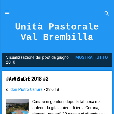
Passa ai contenuti principali
Unità Pastorale
Val Brembilla
Visualizzazione dei post da giugno,
MOSTRA TUTTO
P
2018
o
s
#AvViSaCrE 2018 #3
t
di
don Pietro Carrara
-
28.6.18
Carissimi genitori, dopo la faticosa ma
splendida gita a piedi di ieri a Gerosa,
domani , venerdì 29 giugno ci attende una