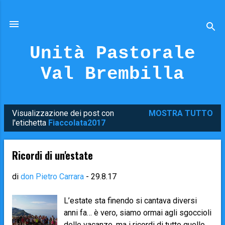
Passa ai contenuti principali
Unità Pastorale
Val Brembilla
Visualizzazione dei post con
MOSTRA TUTTO
P
l'etichetta
Fiaccolata2017
o
s
Ricordi di un'estate
t
di
don Pietro Carrara
-
29.8.17
L’estate sta finendo si cantava diversi
anni fa… è vero, siamo ormai agli sgoccioli
delle vacanze, ma i ricordi di tutto quello