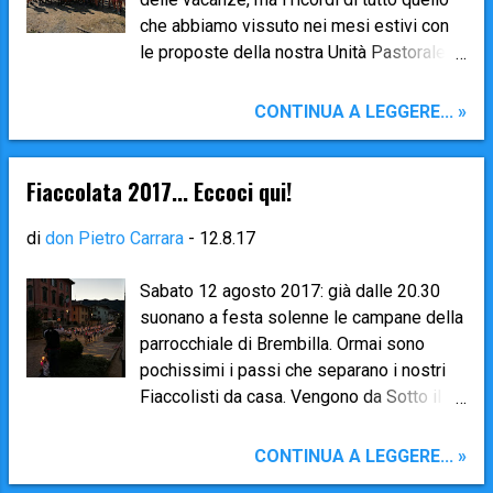
che abbiamo vissuto nei mesi estivi con
le proposte della nostra Unità Pastorale
sono vivi e ben stampati dentro di noi. E
vogliamo che non si cancellino mai! Ecco
CONTINUA A LEGGERE... »
perché abbiamo pensato ad una serata –
durante la Festa dell’Oratorio di Brembilla
– per trovarci a raccontare i meravigliosi
Fiaccolata 2017... Eccoci qui!
momenti condivisi : il Pellegrinaggio in
Russia, il CRE , il CampoScuola delle
di
don Pietro Carrara
-
12.8.17
elementari a Cesenatico , la Fiaccolata da
Berlino e il CampoScuola delle medie a
Sabato 12 agosto 2017: già dalle 20.30
Levanto . L’appuntamento è per GIOVEDI
suonano a festa solenne le campane della
31 agosto , e il programma è il seguente:
parrocchiale di Brembilla. Ormai sono
18.00 : Santa Messa nella chiesa
pochissimi i passi che separano i nostri
parrocchiale di Brembilla 19.00 : Ritrovo in
Fiaccolisti da casa. Vengono da Sotto il
oratorio per prepararsi alla Cena 19.30 :
Monte Giovanni XXIII, dove hanno
Cena sotto il tendone dell’Oratorio 20.30 :
trascorso le ultime ore prima di far partire
CONTINUA A LEGGERE... »
Inizio dei “ racconti ” di quest’estate, con
l'ultima staffetta. Finalmente, alle 20.45,