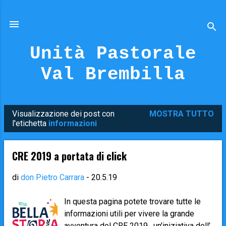
Passa ai contenuti principali
Unità Pastorale
Val Brembilla
Visualizzazione dei post con
MOSTRA TUTTO
P
l'etichetta
informazioni
o
s
CRE 2019 a portata di click
t
di
don Pietro Carrara
-
20.5.19
In questa pagina potete trovare tutte le
informazioni utili per vivere la grande
avventura del CRE 2019 , un'iniziativa dell'