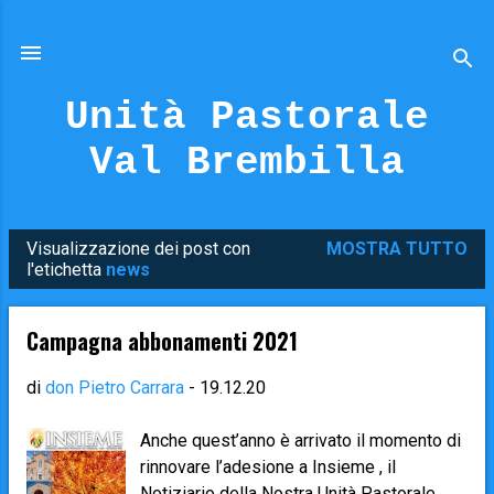
Passa ai contenuti principali
Unità Pastorale
Val Brembilla
Visualizzazione dei post con
MOSTRA TUTTO
P
l'etichetta
news
o
s
Campagna abbonamenti 2021
t
di
don Pietro Carrara
-
19.12.20
Anche quest’anno è arrivato il momento di
rinnovare l’adesione a Insieme , il
Notiziario della Nostra Unità Pastorale,