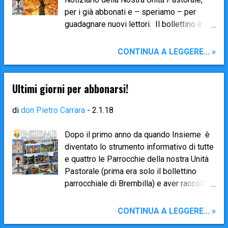
per i già abbonati e – speriamo – per
guadagnare nuovi lettori. Il bollettino è un
modo per tenerci informati sulla vita di
tutte e quattro le Parrocchie della nostra
CONTINUA A LEGGERE... »
Unità Pastorale e – soprattutto – sulle
tante e sempre più numerose iniziative
comuni. Speriamo quindi che gli abbonati
Ultimi giorni per abbonarsi!
possano crescere in numero, in ciascuna
Parrocchia! 👉 L’ abbonamento ordinario
di
don Pietro Carrara
-
2.1.18
(consegna a mano), che comprende 10
numeri (mensile durante l’anno pastorale e
Dopo il primo anno da quando Insieme è
2 numeri bimestrali durante l’estate) al
diventato lo strumento informativo di tutte
notiziario Insieme + L’Angelo in Famiglia
e quattro le Parrocchie della nostra Unità
* ha un costo di 35,00€ (Euro
Pastorale (prima era solo il bollettino
trentacinque/00) annuali . 👉 Chi volesse
parrocchiale di Brembilla) e aver raccolto
diventare sostenitore , lo potrà fare
pareri unanimemente positivi, è ora il
versando una quota annuale di 40,00€
momento di rinnovare l’adesione per i già
CONTINUA A LEGGERE... »
(anziché 35). 👉 Sono possibili anche
abbonati e – speriamo – per guadagnare