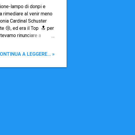
izione-lampo di donpi e
 a rimediare al venir meno
olonia Cardinal Schuster
te 😢, ed era il Top 🔝 per
otevamo rinunciare a
a dato risultati positivi.
entura di fine luglio.
ONTINUA A LEGGERE... »
m dalla Schuster , ma
 invece di Forlì-Cesena).
 , è un ex-Casa Religiosa