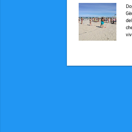
Dop
Gèn
del
che
vi
viv
Abb
Que
sia
La 
ora