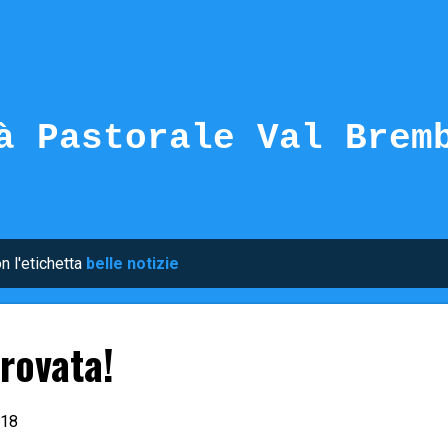
Passa ai contenuti principali
à Pastorale Val Brem
n l'etichetta
belle notizie
rovata!
.18