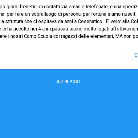
o giorni frenetici di contatti via email e telefonate, e una sped
a per fare un sopralluogo di persona, per fortuna siamo riusciti
la struttura che ci ospitava da anni a Cesenatico . E' vero: alla C
 ci ha accolto nei 4 anni passati siamo molto legati affettivamen
vere i nostri CampiScuola coi ragazzi delle elementari, MA non p
ere questa esperienza , e la spasmodica ricerca di un'alternativa h
iamo trovato una struttura comunque adatta a vivere la nostra avv
C
st'anno saremo a Pinarella di Cervia (in linea d'aria è solo a 2K
mo in un altro Comune e addirittura in un'altra Provincia: Ravenna
struttura dove saremo ospitati, la Casa per Ferie "Don Trombelli"
 adibita a Casa per...
ALTRI POST