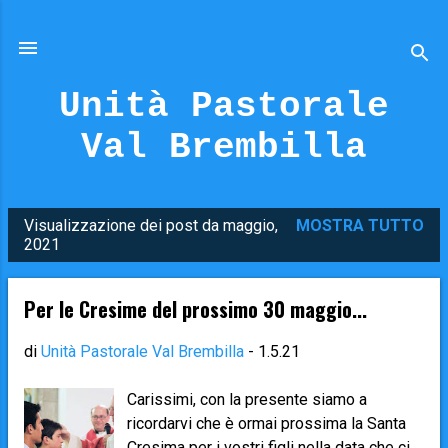
Passa ai contenuti principali
Unità Pastorale
Val Brembilla
Visualizzazione dei post da maggio,
MOSTRA TUTTO
P
2021
o
s
Per le Cresime del prossimo 30 maggio...
t
di
Unità Pastorale Val Brembilla
-
1.5.21
Carissimi, con la presente siamo a
ricordarvi che è ormai prossima la Santa
Cresima per i vostri figli nella data che ci