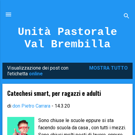
Passa ai contenuti principali
Unità Pastorale
Val Brembilla
Visualizzazione dei post con
MOSTRA TUTTO
P
l'etichetta
online
o
s
Catechesi smart, per ragazzi e adulti
t
di
don Pietro Carrara
-
14.3.20
Sono chiuse le scuole eppure si sta
facendo scuola da casa , con tutti i mezzi.
Sono chiusi molti posti di lavoro, eppure