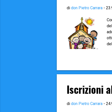
di
don Pietro Carrara
-
23.
Com
del
ado
ot
del
ma
pr
al 
Iscrizioni 
di
don Pietro Carrara
-
24.