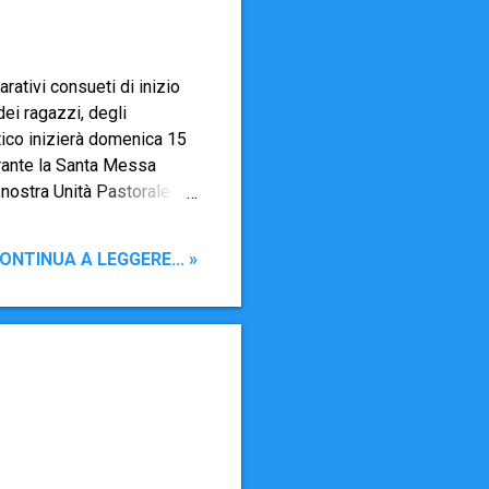
ativi consueti di inizio
dei ragazzi, degli
stico inizierà domenica 15
urante la Santa Messa
 nostra Unità Pastorale ,
de. Per questo abbiamo
dettagliato e consegnare
ONTINUA A LEGGERE... »