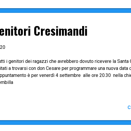
to anche per la ripresa delle scuole) per la far tutto ciò che è pos
venzione dal contagio da Covid-19 . ⛪ Gli incontri di catechesi 
ttro le nostre Parrocchie dalla seconda settimana di n...
enitori Cresimandi
.20
tti i genitori dei ragazzi che avrebbero dovuto ricevere la Sant
vitati a trovarsi con don Cesare per programmare una nuova data 
appuntamento è per venerdì 4 settembre alle ore 20.30 nella chi
embilla
C