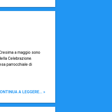
sibile in ordine alla
cominceranno in tutte e
a Cresima a maggio sono
della Celebrazione.
esa parrocchiale di
ONTINUA A LEGGERE... »