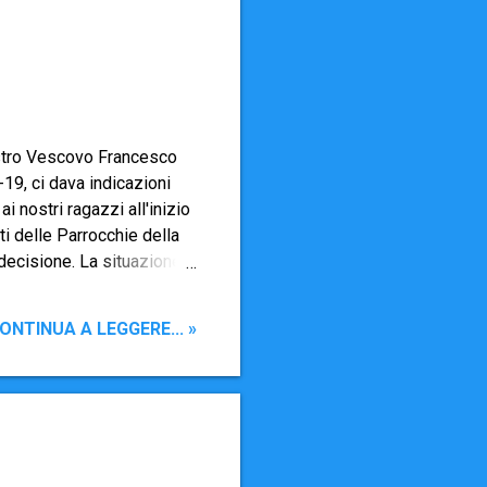
ostro Vescovo Francesco
9, ci dava indicazioni
i nostri ragazzi all'inizio
i delle Parrocchie della
decisione. La situazione
lima che stiamo respirando
 . Quindi abbiamo deciso
ONTINUA A LEGGERE... »
dei Sacramenti della Prima
rossimo autunno ,
rranno più opportune. Per
...