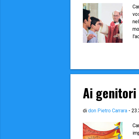
Car
vos
nel
mod
l'a
Sc
Cre
Sch
ma
fir
pro
Ai genitori
di
don Pietro Carrara
-
23.
Car
imp