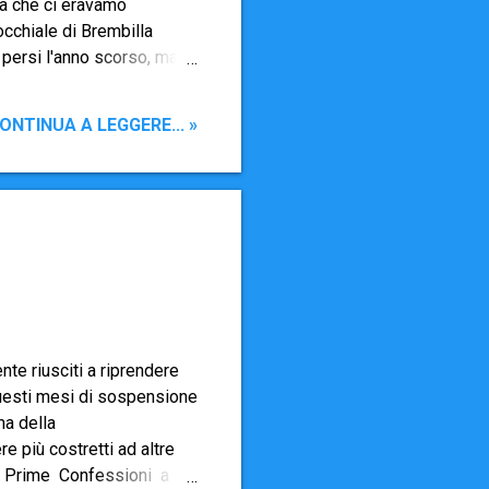
ata che ci eravamo
occhiale di Brembilla
persi l'anno scorso, ma -
ndare a chissà quando. Vi
esse coi vostri ragazzi
ONTINUA A LEGGERE... »
esima e poi per la grande
ui sotto in link : 1.
dati che poi vanno
te riusciti a riprendere
 questi mesi di sospensione
ma della
 più costretti ad altre
 : Prime Confessioni a