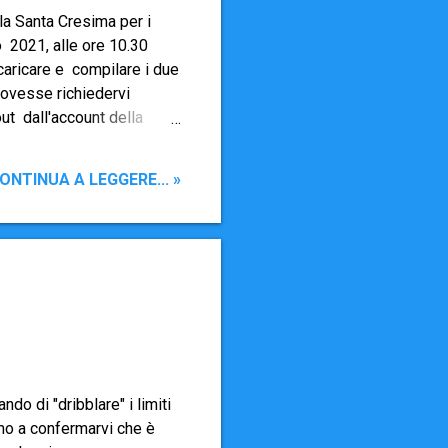
la Santa Cresima per i
o 2021, alle ore 10.30
scaricare e compilare i due
 dovesse richiedervi
out dall'account della
da per l'ammissione alla
 Registri Parrocchiali) 2.
ONTINUA A LEGGERE... »
mpilare il padrino o la
la Cresima e deve farlo
vanno consegnati al
ndo di "dribblare" i limiti
amo a confermarvi che è