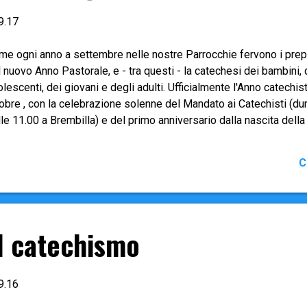
9.17
e ogni anno a settembre nelle nostre Parrocchie fervono i prepar
 nuovo Anno Pastorale, e - tra questi - la catechesi dei bambini, 
lescenti, dei giovani e degli adulti. Ufficialmente l'Anno catechi
tobre , con la celebrazione solenne del Mandato ai Catechisti (d
le 11.00 a Brembilla) e del primo anniversario dalla nascita della
 è fondamentale che ognuno si prepari al cammino che lo atten
edisposto i moduli di iscrizione che sono da compilare in modo 
C
proprio Parroco o catechista.
al catechismo
9.16