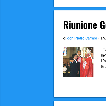
fat
pre
qua
Riunione G
di
don Pietro Carrara
-
1.9
Tu
in
L'
Br