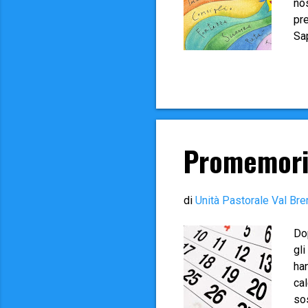
nos
pre
Sap
di
chi
(so
sol
Sch
rip
Promemoria
di
Unità Pastorale Val Bre
Dop
gli
ha
ca
so