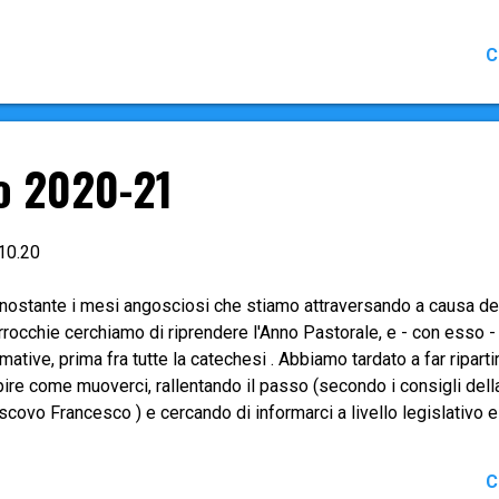
xolo (2ª elementare): 28 marzo 2021 Prime Comunioni a Brembi
rile 2021 Prime Comunioni a Brembilla (3ª elementare): 2 ma
C
munioni a Laxolo (3ª e 4ª elementare): 16 maggio 2021 Prim
nt'Antonio Abbandonato: 23 maggio 2021 Cresime a Brembilla (2
esime a Brembilla (1ª media): 30 maggio 2021
o 2020-21
10.20
nostante i mesi angosciosi che stiamo attraversando a causa del
rocchie cerchiamo di riprendere l'Anno Pastorale, e - con esso - 
mative, prima fra tutte la catechesi . Abbiamo tardato a far riparti
ire come muoverci, rallentando il passo (secondo i consigli dell
covo Francesco ) e cercando di informarci a livello legislativo 
pettare tutte le normative e agire nella massima sicurezza. Perci
te le "scartoffie" da compilare per adempiere a tutte le regole del
C
biamo anche un Patto di responsabilità reciproca tra famiglia e