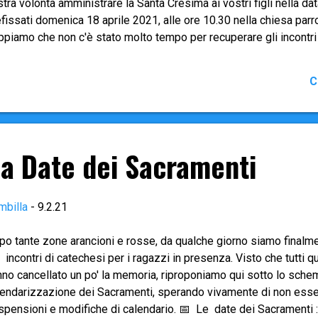
tra volontà amministrare la Santa Cresima ai vostri figli nella d
fissati domenica 18 aprile 2021, alle ore 10.30 nella chiesa parr
piamo che non c'è stato molto tempo per recuperare gli incontri 
 questo passo - se non teniamo questa data rischieremmo di rima
ediamo - pertanto - oltre a continuare a partecipare alle Sante M
C
prattutto in questo tempo cruciale degli ultimi giorni della Quar
ennità della Pasqua), di compilare i due moduli che vi alleghiamo q
eda per l'ammissione alla Cresima (serve per raccogliere tutti i 
ortati sui Registri Parrocchiali) 2. Scheda di...
 Date dei Sacramenti
mbilla
-
9.2.21
o tante zone arancioni e rosse, da qualche giorno siamo finalmen
 incontri di catechesi per i ragazzi in presenza. Visto che tutti
nno cancellato un po' la memoria, riproponiamo qui sotto lo sche
lendarizzazione dei Sacramenti, sperando vivamente di non essere
spensioni e modifiche di calendario. 📅 Le date dei Sacramenti