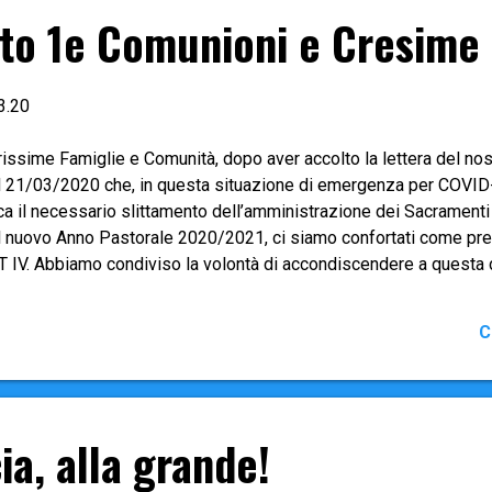
to 1e Comunioni e Cresime
3.20
rissime Famiglie e Comunità, dopo aver accolto la lettera del n
l 21/03/2020 che, in questa situazione di emergenza per COVID-1
ca il necessario slittamento dell’amministrazione dei Sacramenti a
l nuovo Anno Pastorale 2020/2021, ci siamo confortati come pret
T IV. Abbiamo condiviso la volontà di accondiscendere a questa 
 stiamo vivendo si protrarrà ancora per qualche settimana e il c
 ci permette la celebrazione dei Sacramenti nelle date stabilite
C
 per tutte le Parrocchie della CET IV, le prossime celebrazioni 
nfessione , Prima Comunione e Cresima saranno celebrate nel p
ecisamente tra settembre e novembre 2020, nelle date che si rite
nto riguarda le Parrocchie della nostra Unità Pastorale - sperando
ia, alla grande!