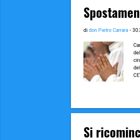
Spostamen
di
don Pietro Carrara
-
30.
Ca
de
cir
de
CE
che
non
che
Co
pr
qua
Si ricominc