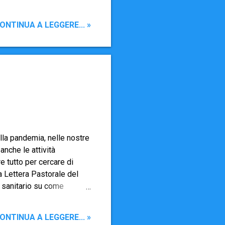
lla (4ª elementare): 11
ggio 2021 Prime
ONTINUA A LEGGERE... »
e Comunioni a
ª media): 18 aprile 2021
la pandemia, nelle nostre
anche le attività
re tutto per cercare di
a Lettera Pastorale del
e sanitario su come
ò quest'anno - oltre a
 rispetto della privacy -
ONTINUA A LEGGERE... »
 Parrocchia (come avrete