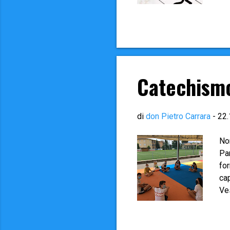
La
ap
Co
Sa
Cr
Catechism
di
don Pietro Carrara
-
22.
No
Par
for
cap
Ves
ris
tut
ab