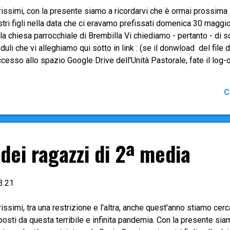
issimi, con la presente siamo a ricordarvi che è ormai prossima 
tri figli nella data che ci eravamo prefissati domenica 30 maggi
la chiesa parrocchiale di Brembilla Vi chiediamo - pertanto - di 
uli che vi alleghiamo qui sotto in link : (se il donwload del file
ccesso allo spazio Google Drive dell'Unità Pastorale, fate il log-
uola media dei vostri figli e accedete in forma anonima) 1. Sche
sima (serve per raccogliere tutti i dati che poi vanno riportati sui
C
eda di autocertificazione per il padrino (o la madrina) (la deve co
drina scelto/a per accompagnare i vostri figli al Sacramento del
mare al Parroco della sua Parrocchia di appartenenza). Entrambi 
prio Parroco quanto prima , e comu...
 dei ragazzi di 2ª media
3.21
issimi, tra una restrizione e l'altra, anche quest'anno stiamo cerca
osti da questa terribile e infinita pandemia. Con la presente si