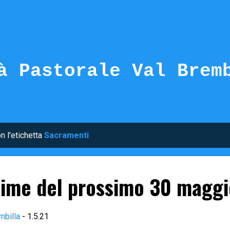
Passa ai contenuti principali
à Pastorale Val Brem
n l'etichetta
Sacramenti
sime del prossimo 30 maggio
mbilla
-
1.5.21