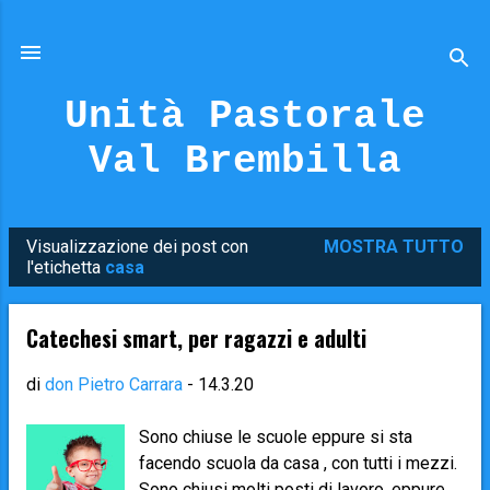
Passa ai contenuti principali
Unità Pastorale
Val Brembilla
Visualizzazione dei post con
MOSTRA TUTTO
P
l'etichetta
casa
o
s
Catechesi smart, per ragazzi e adulti
t
di
don Pietro Carrara
-
14.3.20
Sono chiuse le scuole eppure si sta
facendo scuola da casa , con tutti i mezzi.
Sono chiusi molti posti di lavoro, eppure