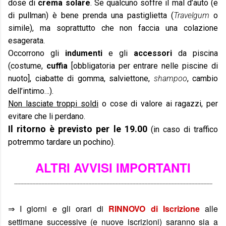
dose di
crema solare
. Se qualcuno soffre il mal d’auto (e
di pullman) è bene prenda una pastiglietta (
Travelgum
o
simile), ma soprattutto che non faccia una colazione
esagerata.
Occorrono gli
indumenti
e gli
accessori
da piscina
(costume,
cuffia
[obbligatoria per entrare nelle piscine di
nuoto], ciabatte di gomma, salviettone,
shampoo
, cambio
dell’intimo…).
Non lasciate troppi soldi
o cose di valore ai ragazzi, per
evitare che li perdano.
Il ritorno è previsto per le 19.00
(in caso di traffico
potremmo tardare un pochino).
ALTRI AVVISI IMPORTANTI
-----------------------------------------------------------------------------------------------------------------------------------
I giorni e gli orari di
RINNOVO di Iscrizione
alle
⇒
settimane successive (e nuove iscrizioni) saranno sia a