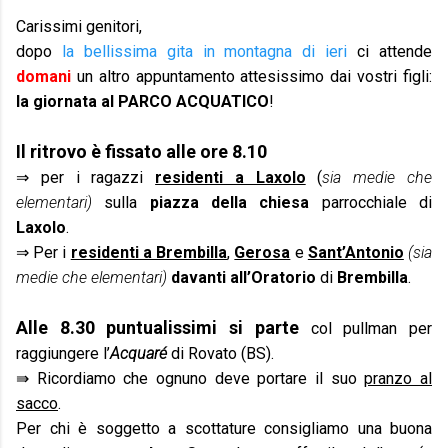
Carissimi genitori,
dopo
la bellissima gita in montagna di ieri
ci attende
domani
un altro appuntamento attesissimo dai vostri figli:
la giornata al PARCO ACQUATICO
!
Il ritrovo è fissato alle ore 8.10
⇒
per i ragazzi
residenti a Laxolo
(
sia medie che
elementari)
sulla
piazza della chiesa
parrocchiale di
Laxolo
.
⇒
Per i
residenti a Brembilla
,
Gerosa
e
Sant’Antonio
(sia
medie che elementari)
davanti all’Oratorio
di
Brembilla
.
Alle 8.30 puntualissimi si parte
col pullman per
raggiungere l’
Acquaré
di Rovato (BS).
⇛ Ricordiamo che ognuno deve portare il suo
pranzo al
sacco
.
Per chi è soggetto a scottature consigliamo una buona