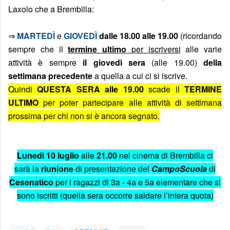
Laxolo che a Brembilla:
MARTEDÌ
e
GIOVEDÌ
dalle 18.00 alle 19.00
(ricordando
⇒
sempre che il
termine ultimo
per iscriversi
alle varie
attività è sempre
il giovedì sera
(alle 19.00)
della
settimana precedente
a quella a cui ci si iscrive.
Quindi
QUESTA SERA alle 19.00
scade il
TERMINE
ULTIMO
per poter partecipare alle attività di settimana
prossima per chi non si è ancora segnato.
Lunedì 10 luglio
alle
21.00
nel cinema di Brembilla ci
sarà la
riunione
di presentazione del
CampoScuola
di
Cesenatico
per i ragazzi di 3a - 4a e 5a elementare che si
sono iscritti (quella sera occorre saldare l’intera quota)