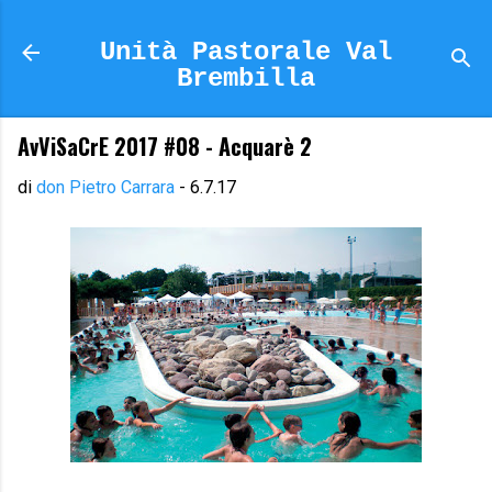
Passa ai contenuti principali
Unità Pastorale Val
Brembilla
AvViSaCrE 2017 #08 - Acquarè 2
di
don Pietro Carrara
-
6.7.17