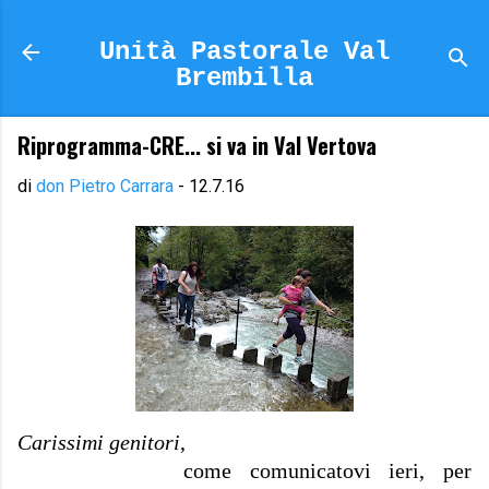
Passa ai contenuti principali
Unità Pastorale Val
Brembilla
Riprogramma-CRE... si va in Val Vertova
di
don Pietro Carrara
-
12.7.16
Carissimi genitori
,
come comunicatovi ieri, per