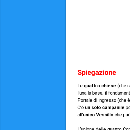
Spiegazione
Le
quattro chiese
(che r
l’una la base, il fondament
Portale di ingresso (che è
C’è
un solo campanile
pe
all’
unico Vessillo
che può
L’unione delle quattro Co