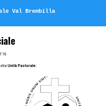
Passa ai contenuti principali
ale Val Brembilla
ciale
7.16
ostra
Unità Pastorale: