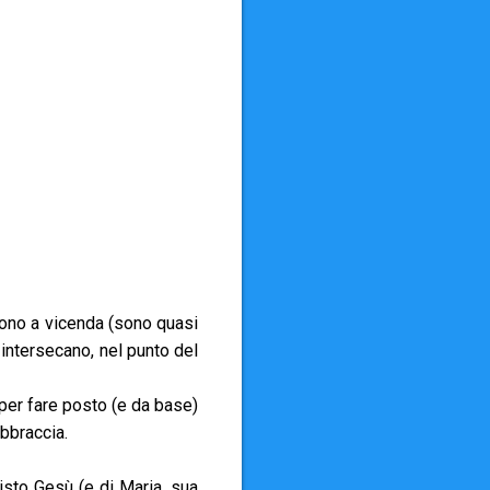
gono a vicenda (sono quasi
i intersecano, nel punto del
per fare posto (e da base)
abbraccia.
risto Gesù (e di Maria, sua