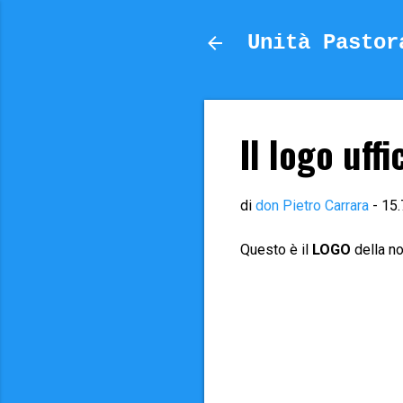
Unità Pastor
Il logo uffi
di
don Pietro Carrara
-
15.
Questo è il
LOGO
della n