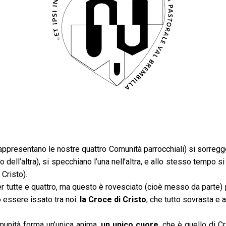
appresentano le nostre quattro Comunità parrocchiali) si sorreg
o dell’altra), si specchiano l’una nell’altra, e allo stesso tempo s
 Cristo).
r tutte e quattro, ma questo è rovesciato (cioè messo da parte) 
 essere issato tra noi:
la Croce di Cristo
, che tutto sovrasta e 
munità forma un’unica anima,
un unico cuore
, che è quello di C