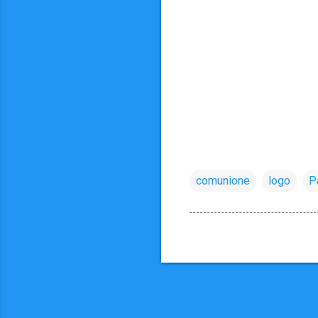
comunione
logo
P