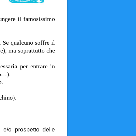
ungere il famosissimo
. Se qualcuno soffre il
e), ma soprattutto che
essaria per entrare in
mo…).
o.
chino).
a
e/o prospetto delle