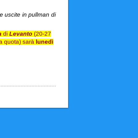
le uscite in pullman di
a
di
Levanto
(20-27
lla quota) sarà
lunedì