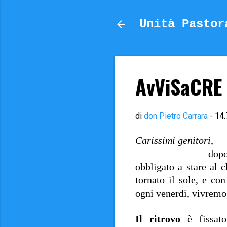
Unità Pastor
AvViSaCRE 
di
don Pietro Carrara
-
14.
Carissimi genitori
,
dop
obbligato a stare al 
tornato il sole, e con
ogni venerdì, vivremo
Il ritrovo
è fissat