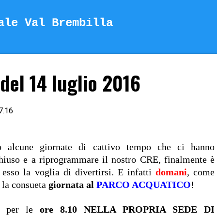
Passa ai contenuti principali
ale Val Brembilla
del 14 luglio 2016
7.16
o alcune giornate di cattivo tempo che ci hanno
chiuso e a riprogrammare il nostro CRE, finalmente è
 esso la voglia di divertirsi. E infatti
domani
, come
 la consueta
giornata al
PARCO ACQUATICO
!
o per le
ore 8.10
NELLA PROPRIA SEDE DI