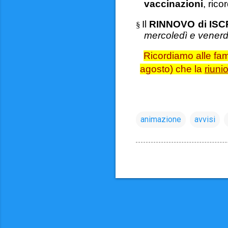
vaccinazioni
, ric
Il
RINNOVO di ISC
§
mercoledì e venerd
Ricordiamo alle fami
agosto) che la
riuni
animazione
avvisi