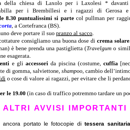
 della chiesa di Laxolo per i Laxolesi * davanti
mbilla per i Brembillesi e i ragazzi di Gerosa e
le 8.30 puntualissimi si parte
col pullman per raggi
corta
, a Cortefranca (BS).
no deve portare il suo
pranzo al sacco
.
scottature consigliamo una buona dose di
crema solare
man) è bene prenda una pastiglietta (
Travelgum
o simil
ne esagerata.
enti
e gli
accessori
da piscina (costume,
cuffia
[nec
tte di gomma, salviettone,
shampoo
, cambio dell’inti
ldi
o cose di valore ai ragazzi, per evitare che li perdan
er le 19.00
(in caso di traffico potremmo tardare un po
ALTRI AVVISI IMPORTANTI
 ancora portato le fotocopie di
tessera sanitari