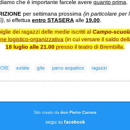
ordiamo che è importante farcele avere
quanto prima
.
RIZIONE
per settimana prossima
(in particolare per 
ì)
, si effettua
entro STASERA
alle
19.00
.
glie dei ragazzi delle medie iscritti al
Campo-scuol
one logistico-organizzativa
(in cui versare il saldo de
18 luglio alle 21.00
presso il teatro di Brembilla.
CRE
estate
gite
parco acquatico
ragazzi
Sito creato da
don Pietro Carrara
segui su
facebook