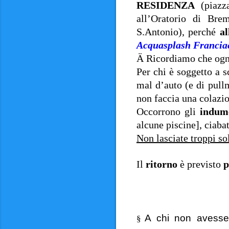
RESIDENZA
(piazza
all’Oratorio di Bre
S.Antonio), perché
al
Acquasplash Francia
Ä
Ricordiamo che ognu
Per chi è soggetto a 
mal d’auto (e di pull
non faccia una colazio
Occorrono gli
indum
alcune piscine], ciaba
Non lasciate troppi so
Il
ritorno
è previsto
p
A chi non avesse
§