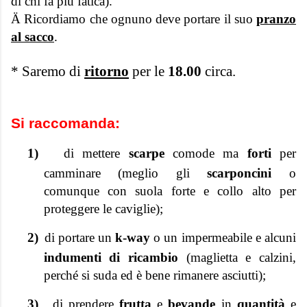
di chi fa più fatica).
Ä
Ricordiamo che ognuno deve portare il suo
pranzo
al sacco
.
* Saremo di
ritorno
per le
18.00
circa.
Si raccomanda:
1)
di mettere
scarpe
comode ma
forti
per
camminare (meglio gli
scarponcini
o
comunque con suola forte e collo alto per
proteggere le caviglie);
2)
di portare un
k-way
o un impermeabile e alcuni
indumenti di ricambio
(maglietta e calzini,
perché si suda ed è bene rimanere asciutti);
3)
di prendere
frutta
e
bevande
in
quantità
e