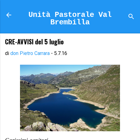
Passa ai contenuti principali
Unità Pastorale Val
Brembilla
CRE-AVVISI del 5 luglio
di
don Pietro Carrara
-
5.7.16