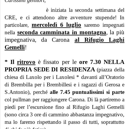
Carissimi genitori
,
è iniziata la seconda settimana del
CRE, e ci attendono altre avventure stupende! In
mercoledì 6 luglio
particolare,
saremo impegnati
seconda camminata in montagna
, la più
nella
impegnativa, da Carona
al Rifugio Laghi
Gemelli
!
* Il
ritrovo
è fissato per le
ore 7.30
NELLA
PROPRIA SEDE DI RESIDENZA
(piazza della
chiesa di Laxolo per i Laxolesi * davanti all’Oratorio
di Brembilla per i Brembillesi e i ragazzi di Gerosa e
S.Antonio), perché
alle 7.45 puntualissimi si parte
col pullman per raggiungere Carona. Di là partiremo a
piedi per l’escursione fino al Rifugio Laghi Gemelli
(sono circa 3 ore di cammino abbastanza impegnativo,
ma lo faremo rispettando il passo di tutti, soprattutto