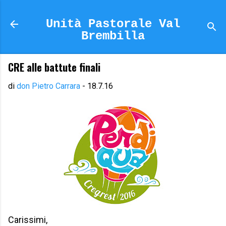
Passa ai contenuti principali
Unità Pastorale Val
Brembilla
CRE alle battute finali
di
don Pietro Carrara
-
18.7.16
Carissimi,