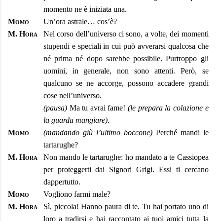
momento ne è iniziata una.
Momo
Un’ora astrale… cos’è?
M. Hora
Nel corso dell’universo ci sono, a volte, dei momenti
stupendi e speciali in cui può avverarsi qualcosa che
né prima né dopo sarebbe possibile. Purtroppo gli
uomini, in generale, non sono attenti. Però, se
qualcuno se ne accorge, possono accadere grandi
cose nell’universo.
(pausa)
Ma tu avrai fame!
(le prepara la colazione e
la guarda mangiare).
Momo
(mandando giù l’ultimo boccone)
Perché mandi le
tartarughe?
M. Hora
Non mando le tartarughe: ho mandato a te Cassiopea
per proteggerti dai Signori Grigi. Essi ti cercano
dappertutto.
Momo
Vogliono farmi male?
M. Hora
Sì, piccola! Hanno paura di te. Tu hai portato uno di
loro a tradirsi e hai raccontato ai tuoi amici tutta la