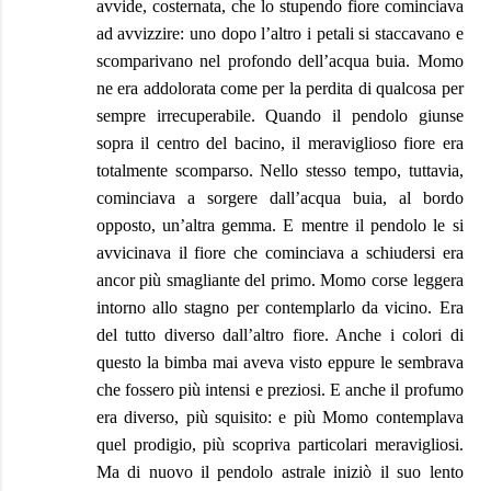
avvide, costernata, che lo stupendo fiore cominciava
ad avvizzire: uno dopo l’altro i petali si staccavano e
scomparivano nel profondo dell’acqua buia. Momo
ne era addolorata come per la perdita di qualcosa per
sempre irrecuperabile. Quando il pendolo giunse
sopra il centro del bacino, il meraviglioso fiore era
totalmente scomparso. Nello stesso tempo, tuttavia,
cominciava a sorgere dall’acqua buia, al bordo
opposto, un’altra gemma. E mentre il pendolo le si
avvicinava il fiore che cominciava a schiudersi era
ancor più smagliante del primo. Momo corse leggera
intorno allo stagno per contemplarlo da vicino. Era
del tutto diverso dall’altro fiore. Anche i colori di
questo la bimba mai aveva visto eppure le sembrava
che fossero più intensi e preziosi. E anche il profumo
era diverso, più squisito: e più Momo contemplava
quel prodigio, più scopriva particolari meravigliosi.
Ma di nuovo il pendolo astrale iniziò il suo lento