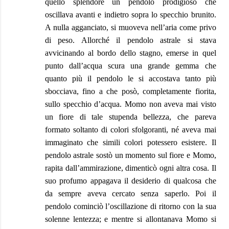
quello splendore un pendolo prodigioso che
oscillava avanti e indietro sopra lo specchio brunito.
A nulla agganciato, si muoveva nell’aria come privo
di peso. Allorché il pendolo astrale si stava
avvicinando al bordo dello stagno, emerse in quel
punto dall’acqua scura una grande gemma che
quanto più il pendolo le si accostava tanto più
sbocciava, fino a che posò, completamente fiorita,
sullo specchio d’acqua. Momo non aveva mai visto
un fiore di tale stupenda bellezza, che pareva
formato soltanto di colori sfolgoranti, né aveva mai
immaginato che simili colori potessero esistere. Il
pendolo astrale sostò un momento sul fiore e Momo,
rapita dall’ammirazione, dimenticò ogni altra cosa. Il
suo profumo appagava il desiderio di qualcosa che
da sempre aveva cercato senza saperlo. Poi il
pendolo cominciò l’oscillazione di ritorno con la sua
solenne lentezza; e mentre si allontanava Momo si