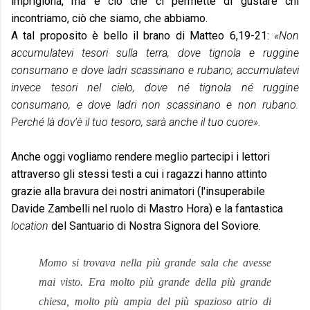
imprigiona, ma è ciò che ci permette di gustare chi
incontriamo, ciò che siamo, che abbiamo.
A tal proposito è bello il brano di Matteo 6,19-21:
«Non
accumulatevi tesori sulla terra, dove tignola e ruggine
consumano e dove ladri scassinano e rubano; accumulatevi
invece tesori nel cielo, dove né tignola né ruggine
consumano, e dove ladri non scassinano e non rubano.
Perché là dov’è il tuo tesoro, sarà anche il tuo cuore».
Anche oggi vogliamo rendere meglio partecipi i lettori
attraverso gli stessi testi a cui i ragazzi hanno attinto
grazie alla bravura dei nostri animatori (l'insuperabile
Davide Zambelli nel ruolo di Mastro Hora) e la fantastica
location
del Santuario di Nostra Signora del Soviore.
Momo si trovava nella più grande sala che avesse
mai visto. Era molto più grande della più grande
chiesa, molto più ampia del più spazioso atrio di