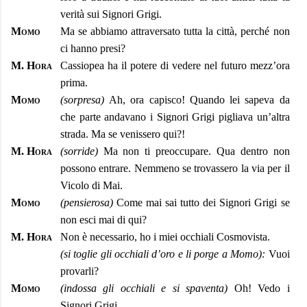
verità sui Signori Grigi.
Momo
Ma se abbiamo attraversato tutta la città, perché non
ci hanno presi?
M. Hora
Cassiopea ha il potere di vedere nel futuro mezz’ora
prima.
Momo
(sorpresa)
Ah, ora capisco! Quando lei sapeva da
che parte andavano i Signori Grigi pigliava un’altra
strada. Ma se venissero qui?!
M. Hora
(sorride)
Ma non ti preoccupare. Qua dentro non
possono entrare. Nemmeno se trovassero la via per il
Vicolo di Mai.
Momo
(pensierosa)
Come mai sai tutto dei Signori Grigi se
non esci mai di qui?
M. Hora
Non è necessario, ho i miei occhiali Cosmovista.
(si toglie gli occhiali d’oro e li porge a Momo):
Vuoi
provarli?
Momo
(indossa gli occhiali e si spaventa)
Oh! Vedo i
Signori Grigi.