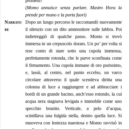
prometti?
(Momo annuisce senza parlare. Mastro Hora la
prende per mano e la porta fuori)
Narrato
Dopo un lungo percorso le raccomandò nuovamente
re
il silenzio con un dito ammonitore sulle labbra. Poi
indietreggiò di qualche passo. Momo si trovò
immersa in un crepuscolo dorato. Un po’ per volta si
rese conto di stare sotto una cupola immensa,
perfettamente rotonda, che le parve sconfinata come
il firmamento. Una cupola immane di oro purissimo,
e, lassù, al centro, nel punto eccelso, un varco
circolare attraverso il quale scendeva diritta una
colonna di luce a raggiungere e ad abbracciare i
bordi di un grande bacino, anch’esso rotondo, la cui
acqua nera stagnava levigata e immobile come uno
specchio brunito. Verticale, a pelo d’acqua,
scintillava una fulgida stella, dentro quella luce. Si
muoveva con lentezza maestosa e Momo ravvisò in