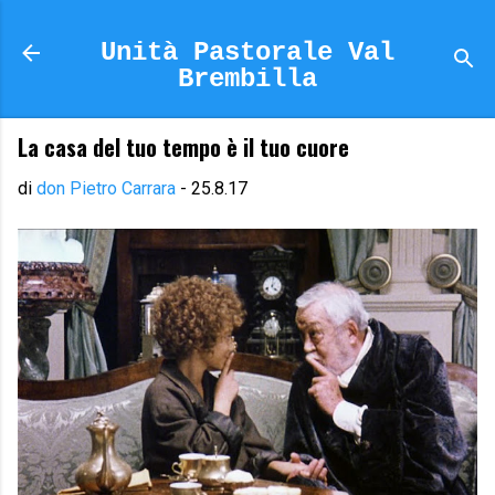
Passa ai contenuti principali
Unità Pastorale Val
Brembilla
La casa del tuo tempo è il tuo cuore
di
don Pietro Carrara
-
25.8.17