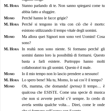
M. Hora
Stanno parlando di te. Non sanno spiegarsi come tu
abbia fatto a sfuggire.
Momo
Perché hanno le facce grigie?
M. Hora
Perché si tengono in vita con ciò che è morto:
esistono utilizzando il tempo vitale degli uomini.
Momo
Ma allora quei Signori non sono veri Uomini! Cosa
sono?
M. Hora
In realtà non sono niente. Si formano perché gli
uomini danno loro la possibilità di formarsi. Questo
basta a farli esistere. Purtroppo hanno molti
collaboratori tra gli uomini. Questo è il male.
Momo
Io il mio tempo non lo lascio prendere a nessuno!
M. Hora
Lo spero bene! Ma tu, Momo, lo sai cos’è il tempo?
Momo
Oh, mamma, che domanda!
(pensa)
Il tempo… è
qualcosa che ESISTE. Come una specie di musica
che non si avverte perché c’è sempre. Io credo di
averla sentita qualche volta… Direi, come le onde
che si formano sull’acqua con il vento.