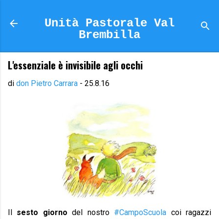
Passa ai contenuti principali
Unità Pastorale Val
Brembilla
L'essenziale è invisibile agli occhi
di
don Pietro Carrara
-
25.8.16
Il
sesto giorno
del nostro
#CampoScuola
coi ragazzi