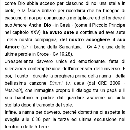
come Dio abbia acceso per ciascuno di noi una stella in
cielo, e la faccia brillare per ricordarci che ha bisogno di
ciascuno di noi per continuare a moltiplicare ed effondere il
suo Amore. Anche
Dio
- in Gesù - (come il Piccolo Principe
nel capitolo XXV)
ha avuto sete
e continua ad aver sete
della nostra compagnia,
del nostro accogliere il suo
Amore
(
cfr
il brano della Samaritana - Gv 4,7 e una delle
ultime parole in Croce - Gv 19,28).
Un'esperienza davvero unica ed emozionante, fatta di
silenziosa contemplazione dell'immensità dell'universo. E
poi, il canto - durante la preghiera prima della nanna - della
bellissima canzone
Dimmi tu, papà
(dal CRE 2009 -
Nasinsù
), che immagina proprio il dialogo tra un papà e il
suo bambino a partire dal guardare assieme un cielo
stellato dopo il tramonto del sole.
Infine, a nanna per davvero, perché domattina ci aspetta la
sveglia alle 6.30 per la terza ed ultima escursione nel
territorio delle 5 Terre.