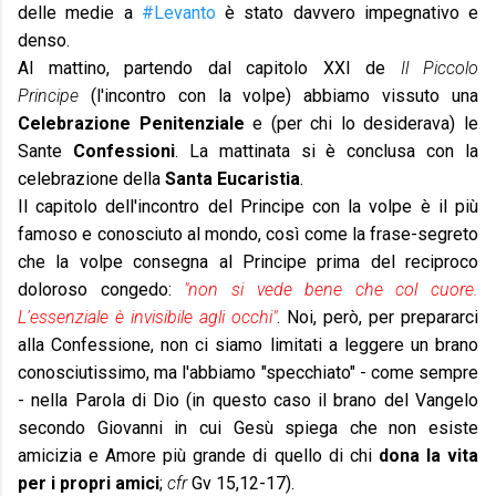
delle medie a
#Levanto
è stato davvero impegnativo e
denso.
Al mattino, partendo dal capitolo XXI de
Il Piccolo
Principe
(l'incontro con la volpe) abbiamo vissuto una
Celebrazione Penitenziale
e (per chi lo desiderava) le
Sante
Confessioni
. La mattinata si è conclusa con la
celebrazione della
Santa Eucaristia
.
Il capitolo dell'incontro del Principe con la volpe è il più
famoso e conosciuto al mondo, così come la frase-segreto
che la volpe consegna al Principe prima del reciproco
doloroso congedo:
"non si vede bene che col cuore.
L'essenziale è invisibile agli occhi"
. Noi, però, per prepararci
alla Confessione, non ci siamo limitati a leggere un brano
conosciutissimo, ma l'abbiamo "specchiato" - come sempre
- nella Parola di Dio (in questo caso il brano del Vangelo
secondo Giovanni in cui Gesù spiega che non esiste
amicizia e Amore più grande di quello di chi
dona la vita
per i propri amici
;
cfr
Gv 15,12-17).