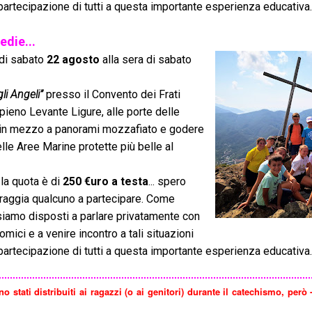
partecipazione di tutti a questa importante esperienza educativa.
edie...
 di sabato
22 agosto
alla sera di sabato
li Angeli”
presso il Convento dei Frati
 pieno Levante Ligure, alle porte delle
in mezzo a panorami mozzafiato e godere
lle Aree Marine protette più belle al
la quota è di
250 €uro a testa
... spero
oraggia qualcuno a partecipare. Come
iamo disposti a parlare privatamente con
ici e a venire incontro a tali situazioni
partecipazione di tutti a questa importante esperienza educativa.
o stati distribuiti ai ragazzi (o ai genitori) durante il catechismo, per