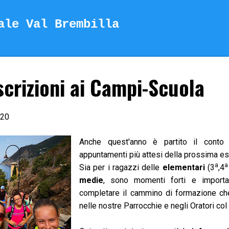
Passa ai contenuti principali
ale Val Brembilla
scrizioni ai Campi-Scuola
.20
Anche quest'anno è partito il conto 
appuntamenti più attesi della prossima es
a
a
Sia per i ragazzi delle
elementari
(3
,4
medie
, sono momenti forti e importan
completare il cammino di formazione ch
nelle nostre Parrocchie e negli Oratori col