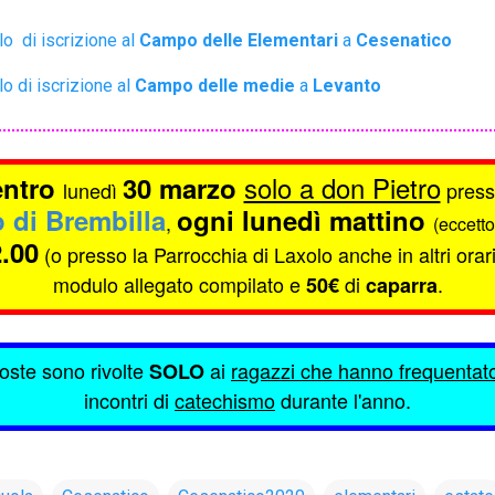
lo di iscrizione al
Campo delle Elementari
a
Cesenatico
lo di iscrizione al
Campo delle medie
a
Levanto
solo a don Pietro
entro
30 marzo
lunedì
press
o di Brembilla
ogni lunedì mattino
,
(eccetto
2.00
(o presso la Parrocchia di Laxolo anche in altri orar
modulo allegato compilato e
di
.
50€
caparra
ste sono rivolte
ai
ragazzi che hanno frequentat
SOLO
incontri di
catechismo
durante l'anno.