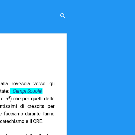
alla rovescia verso gli
tate:
i
Campi-Scuola
!
a
e 5
) che per quelli delle
tissimi di crescita per
e facciamo durante l'anno
 catechismo e il CRE.