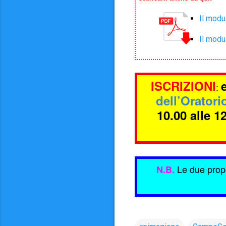
Il modu
Il modu
ISCRIZIONI
:
dell’Oratori
10.00 alle 1
Le due propo
N.B.