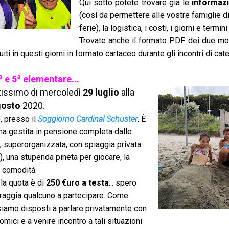
Qui sotto potete trovare già le
informazi
(così da permettere alle vostre famiglie d
ferie), la logistica, i costi, i giorni e termini
Trovate anche il formato PDF dei due mod
ti in questi giorni in formato cartaceo durante gli incontri di cat
a
a
e 5
elementare...
stissimo di mercoledì
29 luglio
alla
gosto
2020.
, presso il
Soggiorno Cardinal Schuster
. È
ima gestita in pensione completa dalle
, superorganizzata, con spiaggia privata
, una stupenda pineta per giocare, la
e comodità.
la quota è di
250 €uro a testa
... spero
oraggia qualcuno a partecipare. Come
iamo disposti a parlare privatamente con
ici e a venire incontro a tali situazioni