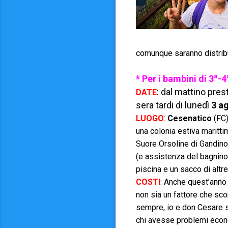
comunque saranno distribui
a
* Per i
bambini di 3
-4
: dal mattino pre
DATE
sera tardi di lunedì
3 a
LUOGO
:
Cesenatico
(FC)
una colonia estiva maritt
Suore Orsoline di Gandino
(e assistenza del bagnino)
piscina e un sacco di altr
COSTI
: Anche quest’anno 
non sia un fattore che sc
sempre, io e don Cesare s
chi avesse problemi econom