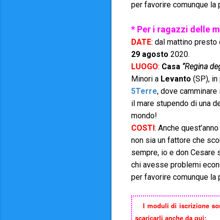
per favorire comunque la 
* Per i ragazzi delle m
DATE
: dal mattino presto
29 agosto
2020.
LUOGO
:
Casa
“Regina deg
Minori a
Levanto
(SP), in
5Terre
, dove camminare 
il mare stupendo di una de
mondo!
COSTI
: Anche quest’anno 
non sia un fattore che sc
sempre, io e don Cesare s
chi avesse problemi econom
per favorire comunque la 
I
moduli
di iscrizione son
scaricarli anche da qui: