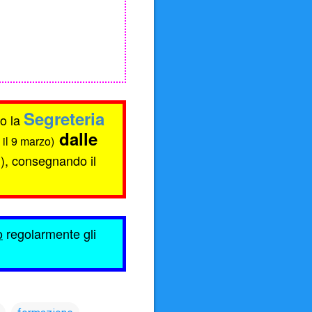
Segreteria
o la
dalle
 il 9 marzo)
i), consegnando il
o
regolarmente gli