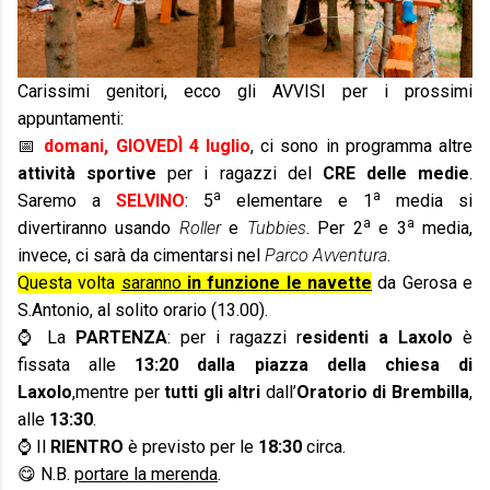
Carissimi genitori, ecco gli AVVISI per i prossimi
appuntamenti:
📅
domani, GIOVEDÌ 4 luglio
, ci sono in programma altre
attività sportive
per i ragazzi del
CRE delle medie
.
a
a
Saremo a
SELVINO
: 5
elementare e 1
media si
a
a
divertiranno usando
Roller
e
Tubbies
. Per 2
e 3
media,
invece, ci sarà da cimentarsi nel
Parco Avventura
.
Questa volta
saranno
in funzione le navette
da Gerosa e
S.Antonio, al solito orario (13.00).
⌚ La
PARTENZA
: per i ragazzi r
esidenti a Laxolo
è
fissata alle
13:20 dalla piazza della chiesa di
Laxolo
,mentre per
tutti gli altri
dall’
Oratorio di Brembilla
,
alle
13:30
.
⌚ Il
RIENTRO
è previsto per le
18:30
circa.
😋 N.B.
portare la merenda
.