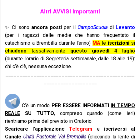
Altri AVVISI importanti
✨ Ci sono
ancora posti
per il
CampoScuola
di
Levanto
(per i ragazzi delle medie che hanno frequentato il
catechismo a Brembilla durante l’anno)
MA
le
iscrizioni
si
chiudono
tassativamente
questo giovedì 4 luglio
(durante l’orario di Segreteria settimanale, dalle 18 alle 19):
chi c’è c’è, nessuna eccezione.
______________________________________________
___________________
C’è un modo
PER ESSERE INFORMATI
IN TEMPO
REALE
SU TUTTO
, compreso quando (come ieri)
rientriamo prima del previsto in Oratorio:
Scaricare l’applicazione
Telegram
e
iscriversi al
Canale
Unità Pastorale Val Brembilla
(cliccando la lente di