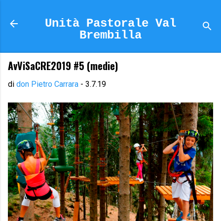
Passa ai contenuti principali
Unità Pastorale Val
Brembilla
AvViSaCRE2019 #5 (medie)
di
don Pietro Carrara
-
3.7.19