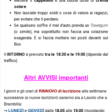
Mettere il
cappellino
e una buona dose di
crema
solare
.
Non lasciate troppi soldi o cose di valore ai ragazzi,
per evitare che li perdano.
Se qualcuno soffre il mal d’auto prenda un
Travelgum
(o simile), ma soprattutto non faccia una colazione
esagerata. E si faccia mettere nei posti davanti sul
Bus.
Il
RITORNO
è previsto
tra le 18.30 e le 19.00
(dipende dal
traffico).
Altri AVVISI importanti
I giorni e gli orari di
RINNOVO di Iscrizione
alle settimane
successive (e nuove iscrizioni) saranno sia a Laxolo che a
Brembilla:
↪
LUNEDÌ
e
GIOVEDÌ
dalle
18.05
alle
19.00
(ricordando