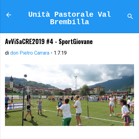
Passa ai contenuti principali
Unità Pastorale Val
Brembilla
AvViSaCRE2019 #4 - SportGiovane
di
don Pietro Carrara
-
1.7.19