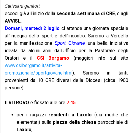
Carissimi genitori,
eccoci già all’inizio della
seconda settimana di CRE
, e agli
AVVISI
...
Domani, martedì 2 luglio
ci attende una giornata speciale
all’insegna dello sport e dell’incontro. Saremo a Verdello
per la manifestazione
Sport Giovane
: una bella iniziativa
ideata da alcuni anni dall’Ufficio per la Pastorale degli
Oratori e il
CSI Bergamo
(maggiori info sul sito
www.csibergamo.it/attivita-
promozionale/sportgiovane.html
). Saremo in tanti,
provenienti da 10 CRE diversi della Diocesi (circa 1900
persone).
Il
RITROVO
è fissato alle ore
7.45
per i ragazzi
residenti a Laxolo
(sia medie che
elementari) sulla
piazza della chiesa
parrocchiale di
Laxolo
;