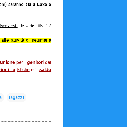
oni) saranno
sia a Laxolo
iscriversi
alle varie attività è
alle attività di settimana
iunione
per i
genitori
dei
ioni
logistiche
e il
saldo
a
ragazzi