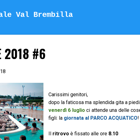
Passa ai contenuti principali
ale Val Brembilla
E 2018 #6
.18
Carissimi genitori,
dopo la faticosa ma splendida gita a piedi 
venerdì 6 luglio
ci attende una delle cose
figli: la
giornata al PARCO ACQUATICO
!
Il
ritrovo
è fissato alle ore
8.10