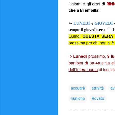
I giorni e gli orari di
RINN
che a Brembilla
:
↪
LUNEDÌ
e
GIOVEDÌ
sempre
il giovedì sera
alle 1
Quindi
QUESTA SERA a
prossima per chi non si è
➩
Lunedì
prossimo,
9 lu
bambini di 3a-4a e 5a ele
dell’intera quota
di iscrizi
acquarè
attività
av
riunione
Rovato