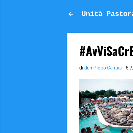
Unità Pastor
#AvViSaCr
di
don Pietro Carrara
-
5.7