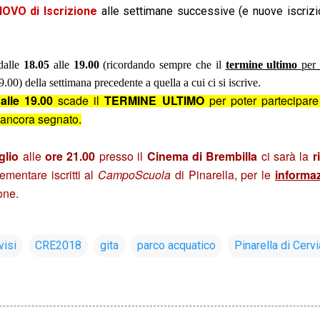
OVO di Iscrizione
alle settimane successive (e nuove iscrizi
dalle
18.05
alle
19.00
(ricordando sempre che il
termine ultimo
per 
9.00) della settimana precedente a quella a cui ci si iscrive.
lle 19.00
scade il
TERMINE ULTIMO
per poter partecipare 
 ancora segnato.
glio
alle
ore 21.00
presso il
Cinema di Brembilla
ci sarà la
r
mentare iscritti al
CampoScuola
di Pinarella, per le
informaz
one.
visi
CRE2018
gita
parco acquatico
Pinarella di Cervi