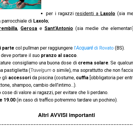
per i ragazzi
residenti a
Laxolo
(sia me
a
parrocchiale di
Laxolo
;
rembilla
,
Gerosa
e
Sant’Antonio
(sia medie che elementar
i parte
col pullman per raggiungere
l’
Acquaré
di Rovato
(BS).
deve portare il suo
pranzo al sacco
.
ttature consigliamo una buona dose di
crema solare
. Se qualcun
 pastiglietta (
Travelgum
o simile), ma soprattutto che non facci
 gli
accessori
da piscina (costume,
cuffia
[obbligatoria per entr
ttone, shampoo, cambio dell’intimo…).
 cose di valore ai ragazzi, per evitare che li perdano.
le 19.00
(in caso di traffico potremmo tardare un pochino).
Altri AVVISI importanti
__________________________________________________