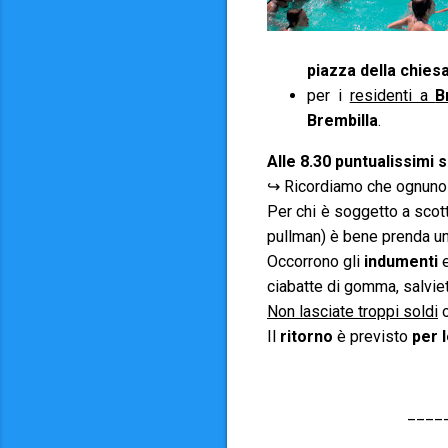
piazza della chies
per i
residenti a
B
Brembilla
.
Alle 8.30 puntualissimi s
↪ Ricordiamo che ognuno 
Per chi è soggetto a sco
pullman) è bene prenda una
Occorrono gli
indumenti
e
ciabatte di gomma, salvie
Non lasciate troppi soldi
o
Il
ritorno
è previsto
per 
____