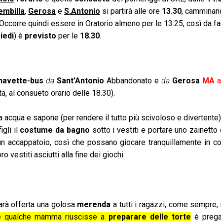
embilla
,
Gerosa
e
S.Antonio
si partirà alle ore
13.30
, cammina
 Occorre quindi essere in Oratorio almeno per le 13.25, così da fare
iedi
) è
previsto
per le
18.30
.
 navette-bus
da
Sant’Antonio
Abbandonato e
da
Gerosa
MA
a
ita, al consueto orario delle 18.30).
cqua e sapone (per rendere il tutto più scivoloso e divertente)
igli il
costume da bagno
sotto i vestiti e portare uno zainetto
un accappatoio, così che possano giocare tranquillamente in c
 vestiti asciutti alla fine dei giochi.
arà offerta una golosa
merenda
a tutti i ragazzi, come sempre,
e qualche mamma riuscisse a
preparare delle torte
è prega