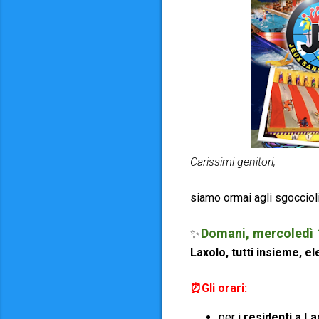
Carissimi genitori,
siamo ormai agli sgocciol
Domani, mercoledì 1
✨
Laxolo, tutti insieme, e
⏰Gli orari:
per i
residenti a
La