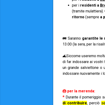
per i
residenti a
Br
(tramite mulattiera).
ritorno
(sempre
a p
🚌 Saranno
garantite le
13.00 (la sera, per la risal
🌊Siccome useremo molta a
di far indossare ai vostri f
un grande salviettone o 
indossare nuovamente i loro
🎂 per la merenda:
*
Durante il pomeriggio s
di contribuire
, perciò
s