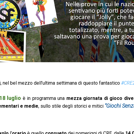
i, nel bel mezzo dell’ultima settimana di questo fantastico
#CRE
8 luglio
è in programma una
mezza giornata di gioco dive
“Giochi Senz
lementari e medie
, sullo stile degli storici e mitici
xolo
l’
orario
è quello
consueto
dei pomeriggi di CRE, dalle
14.