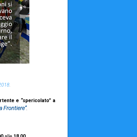
2018
.
rtente e “spericolato” a
a Frontiere”
.
00
alle
18.00