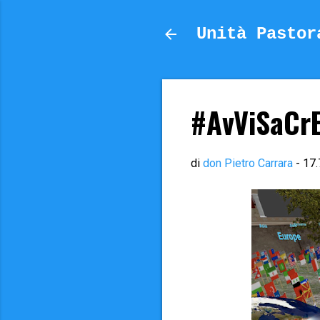
Unità Pastor
#AvViSaCrE
di
don Pietro Carrara
-
17.