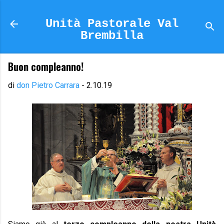
Passa ai contenuti principali
Unità Pastorale Val
Brembilla
Buon compleanno!
di
don Pietro Carrara
-
2.10.19