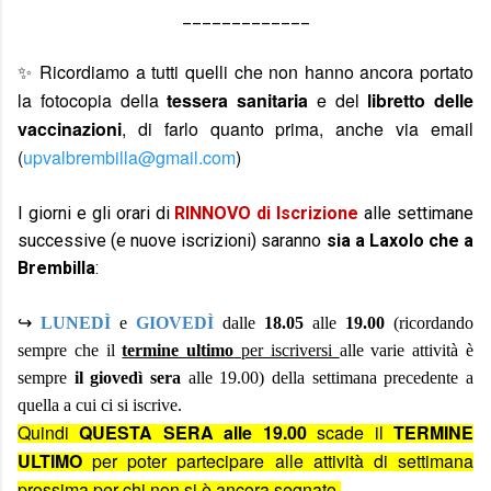
_____________
✨ Ricordiamo a tutti quelli che non hanno ancora portato
la fotocopia della
tessera sanitaria
e del
libretto delle
vaccinazioni
, di farlo quanto prima, anche via email
(
upvalbrembilla@gmail.com
)
I giorni e gli orari di
RINNOVO di Iscrizione
alle settimane
successive (e nuove iscrizioni) saranno
sia a Laxolo che a
Brembilla
:
↪
LUNEDÌ
e
GIOVEDÌ
dalle
18.05
alle
19.00
(ricordando
sempre che il
termine ultimo
per iscriversi
alle varie attività è
sempre
il giovedì sera
alle 19.00) della settimana precedente a
quella a cui ci si iscrive.
Quindi
QUESTA SERA alle 19.00
scade il
TERMINE
ULTIMO
per poter partecipare alle attività di settimana
prossima per chi non si è ancora segnato.