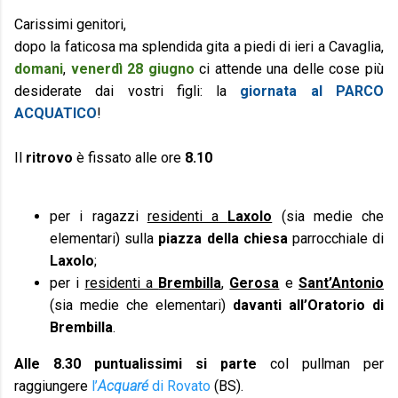
Carissimi genitori,
dopo la faticosa ma splendida gita a piedi di ieri a Cavaglia,
domani
,
venerdì 28 giugno
ci attende una delle cose più
desiderate dai vostri figli: la
giornata al PARCO
ACQUATICO
!
Il
ritrovo
è fissato alle ore
8.10
per i ragazzi
residenti a
Laxolo
(sia medie che
elementari) sulla
piazza della chiesa
parrocchiale di
Laxolo
;
per i
residenti a
Brembilla
,
Gerosa
e
Sant’Antonio
(sia medie che elementari)
davanti all’Oratorio di
Brembilla
.
Alle 8.30 puntualissimi si parte
col pullman per
raggiungere
l’
Acquaré
di Rovato
(BS).