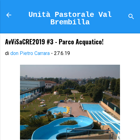
Passa ai contenuti principali
Unità Pastorale Val
Brembilla
AvViSaCRE2019 #3 - Parco Acquatico!
di
don Pietro Carrara
-
27.6.19