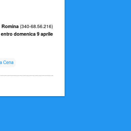
e
Romina
(340-68.56.216)
0
entro domenica 9 aprile
ma Cena