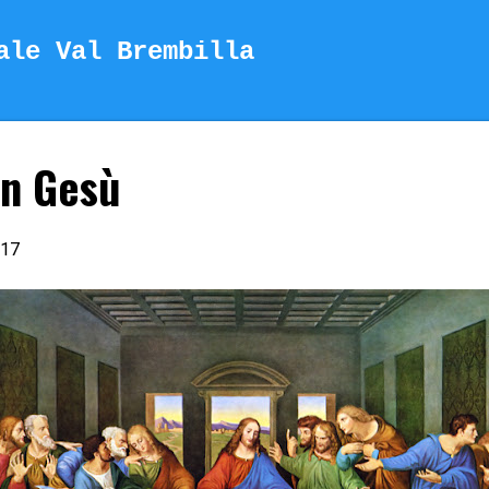
Passa ai contenuti principali
ale Val Brembilla
on Gesù
.17