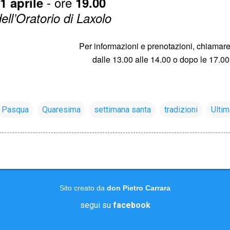
- ore
1 aprile
19.00
ell’Oratorio di Laxolo
Per informazioni e prenotazioni, chiamar
dalle 13.00 alle 14.00 o dopo le 17.0
Pasqua
Quaresima
settimana santa
tradizioni
Ulti
Sito creato da
don Pietro Carrara
segui su
facebook