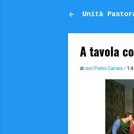
Unità Pastor
A tavola c
di
don Pietro Carrara
-
1.4