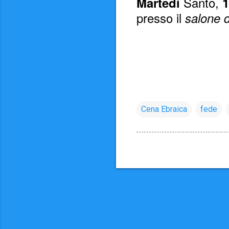
Santo,
Martedì
1
presso il
salone d
Cena Ebraica
fede