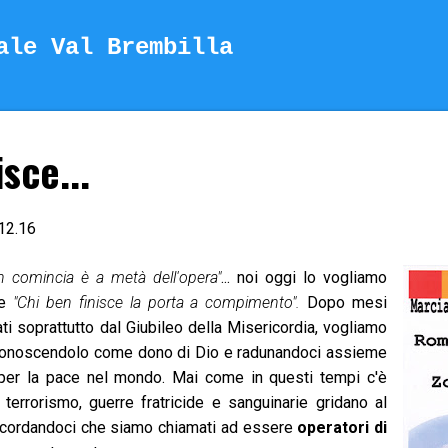
Passa ai contenuti principali
ale Val Brembilla
sce...
12.16
 comincia è a metà dell'opera"
... noi oggi lo vogliamo
he
"Chi ben finisce la porta a compimento".
Dopo mesi
nati soprattutto dal Giubileo della Misericordia, vogliamo
iconoscendolo come dono di Dio e radunandoci assieme
 per la pace nel mondo. Mai come in questi tempi c'è
terrorismo, guerre fratricide e sanguinarie gridano al
 ricordandoci che siamo chiamati ad essere
operatori di