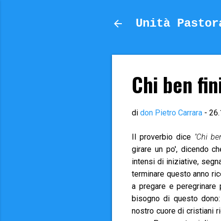
Unità Pastor
Chi ben fini
di
don Pietro Carrara
-
26.
Il proverbio dice
"Chi ben
girare un po', dicendo c
intensi di iniziative, seg
terminare questo anno r
a pregare e peregrinare
bisogno di questo dono: 
nostro cuore di cristiani