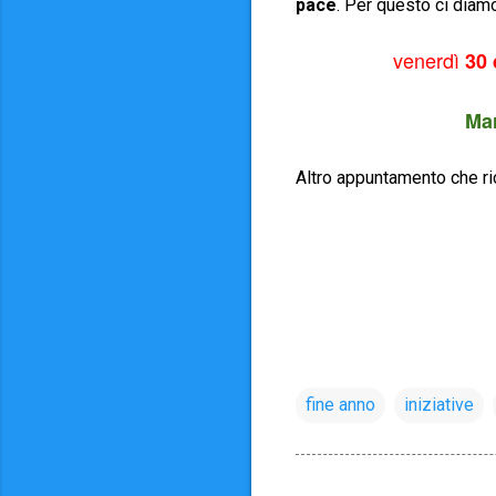
pace
. Per questo ci dia
venerdì
30
Mar
Altro appuntamento che rico
fine anno
iniziative