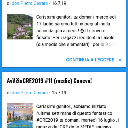
Acquasplash Franciacorta . Ricordiamo
di
don Pietro Carrara
-
16.7.19
che ognuno deve portare il suo pranzo al
sacco . Consigliamo una buona dose di
Carissimi genitori, 📅 domani, mercoledì
crema solare (soprattutto per chi è
17 luglio saremo tutti impegnati nella
soggetto a scottature). Se qualcuno soffre
seconda gita a piedi ! ⌚ Il ritrovo è
il mal d’auto prenda un Travelgum (o
fissato: Per i ragazzi residenti a Laxolo
simile), ma soprattutto non faccia una
(sia medie che elementari) per le 9.50
colazione esagerata, e si faccia mettere
sulla piazza della chiesa di Laxolo per
nei primi posti davanti sul Bus. Occorrono
scendere a Brembilla tramite la mulattiera.
CONTINUA A LEGGERE... »
gli indumenti e gli accessori da piscina
I residenti a Brembilla , Gerosa e
(costume, c...
Sant’Antonio invece si troveranno
direttamente nel cortile dell’Oratorio di
AvViSaCRE2019 #11 (medie) Caneva!
Brembilla per le 10.10 . Una volta riuniti
tutti assieme partiremo alle 10.30 a piedi
di
don Pietro Carrara
-
15.7.19
per raggiungere la contrada Cerro dove
trascorreremo la giornata con tanti giochi
Carissimi genitori, abbiamo iniziato
tutti assieme. Occorre portare il pranzo al
l’ultima settimana di questo fantastico
sacco da casa. ➥ Saremo di nuovo a
#CRE2019 📅 domani, martedì 16 luglio , i
Brembilla per le 18.00 (a Laxolo per le
ragazzi del CRE delle MEDIE saranno