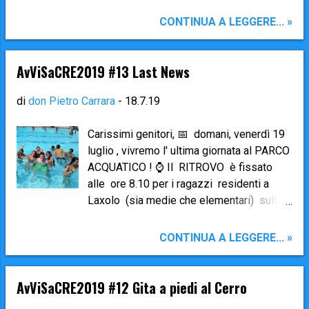
indicazioni storiche sulla nascita di questa
Festa e sulle modalità per viverla con
CONTINUA A LEGGERE... »
fede ). Vi è però la possibilità davvero
bella di viverlo con ancora più
intensamente presso il nostro Santuario
AvViSaCRE2019 #13 Last News
della Madonna della Foppa (Gerosa):
Giovedì 1° agosto ore 21.00 : Processione
di
don Pietro Carrara
-
18.7.19
Penitenziale dalla chiesa parrocchiale di
Gerosa al Santuario della Foppa, Santa
Carissimi genitori, 📅 domani, venerdì 19
Messa , Confessioni , Veglia notturna
luglio , vivremo l' ultima giornata al PARCO
Venerdì 2 agosto ore 6.30 : Preghiera
ACQUATICO ! ⌚ Il RITROVO è fissato
delle Lodi Mattutine e Santa Messa al
alle ore 8.10 per i ragazzi residenti a
Santuario
Laxolo (sia medie che elementari) sulla
piazza della chiesa parrocchiale di
Laxolo ; per i residenti a Brembilla,
CONTINUA A LEGGERE... »
Gerosa e Sant’Antonio (sia medie che
elementari) davanti all’Oratorio di
Brembilla . ⌚ Alle 8.30 puntualissimi si
AvViSaCRE2019 #12 Gita a piedi al Cerro
parte coi bus per raggiungere l’