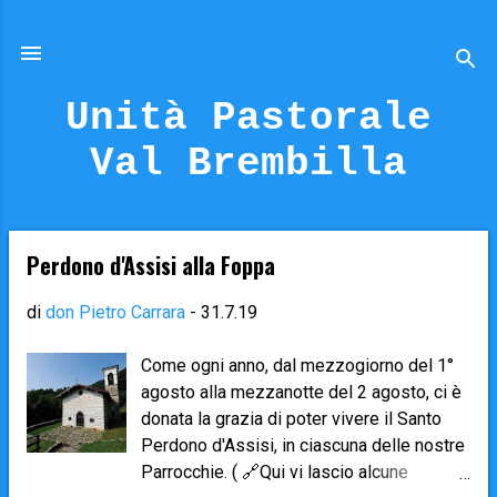
Passa ai contenuti principali
Unità Pastorale
Val Brembilla
Perdono d'Assisi alla Foppa
P
o
di
don Pietro Carrara
-
31.7.19
s
t
Come ogni anno, dal mezzogiorno del 1°
agosto alla mezzanotte del 2 agosto, ci è
donata la grazia di poter vivere il Santo
Perdono d'Assisi, in ciascuna delle nostre
Parrocchie. ( 🔗Qui vi lascio alcune