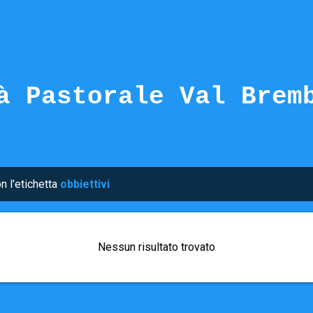
Passa ai contenuti principali
à Pastorale Val Brem
n l'etichetta
obbiettivi
Nessun risultato trovato