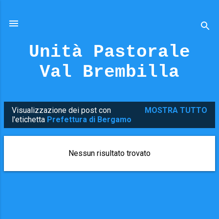
Passa ai contenuti principali
Unità Pastorale
Val Brembilla
Visualizzazione dei post con
MOSTRA TUTTO
P
l'etichetta
Prefettura di Bergamo
o
s
Nessun risultato trovato
t