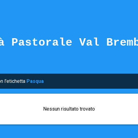
Passa ai contenuti principali
à Pastorale Val Brem
n l'etichetta
Pasqua
Nessun risultato trovato