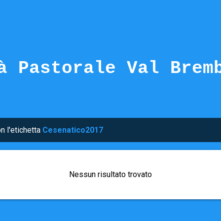
Passa ai contenuti principali
à Pastorale Val Brem
n l'etichetta
Cesenatico2017
Nessun risultato trovato